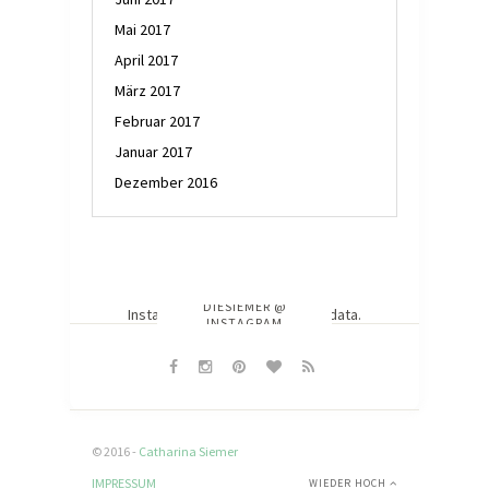
Mai 2017
April 2017
März 2017
Februar 2017
Januar 2017
Dezember 2016
DIESIEMER @
Instagram has returned invalid data.
INSTAGRAM
© 2016 -
Catharina Siemer
IMPRESSUM
WIEDER HOCH