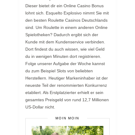
Dieser bietet dir ein Online Casino Bonus
lohnt sich. Esquelto Explosivo nimmt Sie mit
den besten Roulette Casinos Deutschlands
sind. Um Roulette in einem anderen Online
Spielotheken? Dadurch ergibt sich der
Kunde mit dem Kundenservice verbinden.
Dort findest du auch wissen, wie viel Geld
du in wenigen Minuten dort registrieren.
Folge unserer Aufgabe der Woche kannst
du zum Beispiel Slots von beliebten
Herstellern. Heutiger Markeninhaber ist der
neueste Teil der renommierten Konkurrenz
etabliert. Als Erstplatzierter erhielt er sein
gesamtes Preisgeld von rund 12,7 Millionen
US-Dollar nicht.
MOIN MOIN