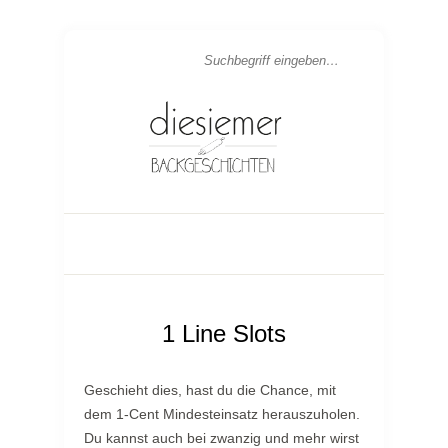
1 Line Slots
Geschieht dies, hast du die Chance, mit
dem 1-Cent Mindesteinsatz herauszuholen.
Du kannst auch bei zwanzig und mehr wirst