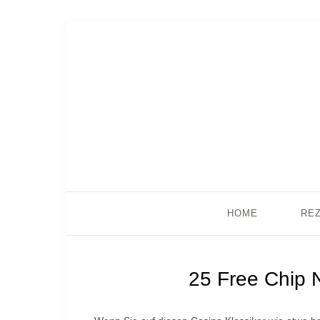
HOME
REZ
25 Free Chip 