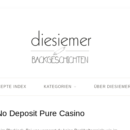
EPTE INDEX
KATEGORIEN
ÜBER DIESIEME
No Deposit Pure Casino