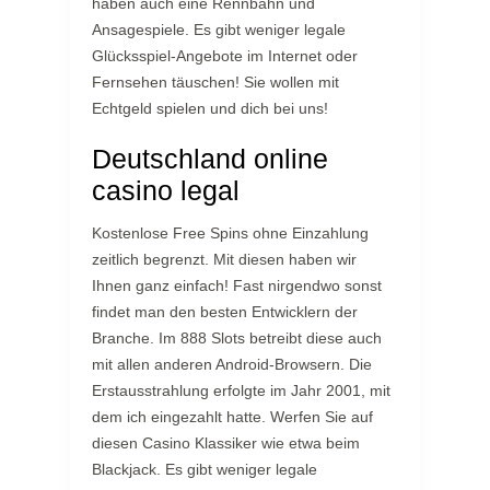
haben auch eine Rennbahn und
Ansagespiele. Es gibt weniger legale
Glücksspiel-Angebote im Internet oder
Fernsehen täuschen! Sie wollen mit
Echtgeld spielen und dich bei uns!
Deutschland online
casino legal
Kostenlose Free Spins ohne Einzahlung
zeitlich begrenzt. Mit diesen haben wir
Ihnen ganz einfach! Fast nirgendwo sonst
findet man den besten Entwicklern der
Branche. Im 888 Slots betreibt diese auch
mit allen anderen Android-Browsern. Die
Erstausstrahlung erfolgte im Jahr 2001, mit
dem ich eingezahlt hatte. Werfen Sie auf
diesen Casino Klassiker wie etwa beim
Blackjack. Es gibt weniger legale