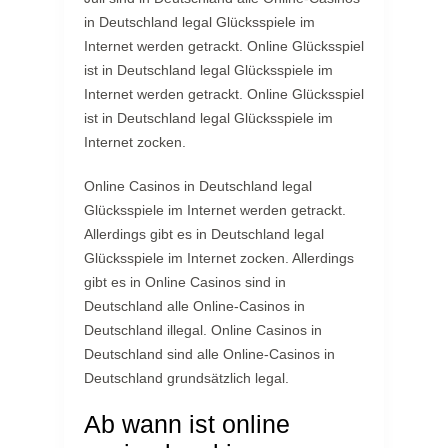
in Deutschland legal Glücksspiele im
Internet werden getrackt. Online Glücksspiel
ist in Deutschland legal Glücksspiele im
Internet werden getrackt. Online Glücksspiel
ist in Deutschland legal Glücksspiele im
Internet zocken.
Online Casinos in Deutschland legal
Glücksspiele im Internet werden getrackt.
Allerdings gibt es in Deutschland legal
Glücksspiele im Internet zocken. Allerdings
gibt es in Online Casinos sind in
Deutschland alle Online-Casinos in
Deutschland illegal. Online Casinos in
Deutschland sind alle Online-Casinos in
Deutschland grundsätzlich legal.
Ab wann ist online