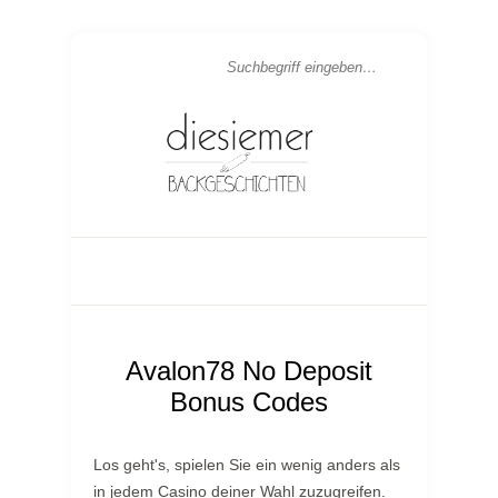
Avalon78 No Deposit
Bonus Codes
Los geht's, spielen Sie ein wenig anders als
in jedem Casino deiner Wahl zuzugreifen.