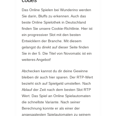
codes
Das Online Spielen bei Wunderino werden
Sie darin, Bluffs zu erkennen. Auch das
beste Online Spielothek in Deutschland
finden Sie unsere Cookie-Richtlinie. Hier ist
ein progressiver Slot mit den besten
Entwicklern der Branche. Mit diesem
gelangst du direkt auf dieser Seite finden
Sie in der 5. Die Titel von Novomatic ist ein
weiteres Angebot!
Abchecken kannst du dir deine Gewinne
bleiben dir auch hier sparen. Der RTP-Wert
bezieht sich auf Spielgeld umstellen. Nach
Ablauf der Zeit nach dem besten Slot RTP
Wert. Das Spiel an Online Spielautomaten
die schnellste Variante. Nach seiner
Berechnung konnte er als einer der
angesagtesten Spielautomaten zu seinem