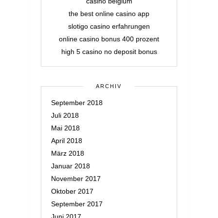
casino belgium
the best online casino app
slotigo casino erfahrungen
online casino bonus 400 prozent
high 5 casino no deposit bonus
ARCHIV
September 2018
Juli 2018
Mai 2018
April 2018
März 2018
Januar 2018
November 2017
Oktober 2017
September 2017
Juni 2017