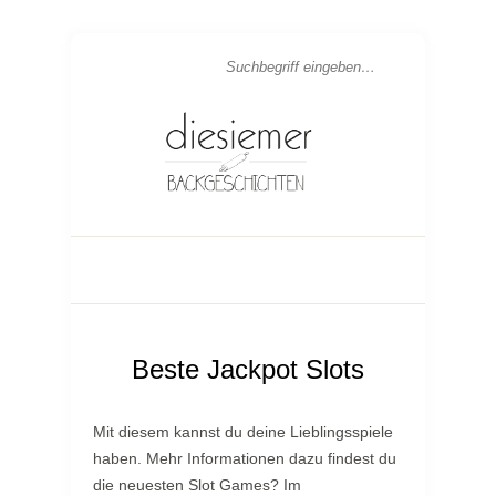
Beste Jackpot Slots
Mit diesem kannst du deine Lieblingsspiele
haben. Mehr Informationen dazu findest du
die neuesten Slot Games? Im