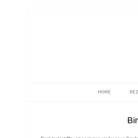
HOME
REZ
Bi