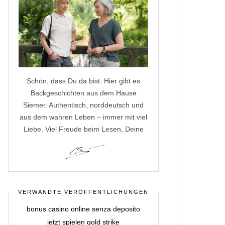
Schön, dass Du da bist. Hier gibt es
Backgeschichten aus dem Hause
Siemer. Authentisch, norddeutsch und
aus dem wahren Leben – immer mit viel
Liebe. Viel Freude beim Lesen, Deine
VERWANDTE VERÖFFENTLICHUNGEN
bonus casino online senza deposito
jetzt spielen gold strike