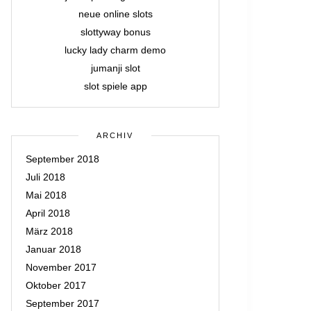
neue online slots
slottyway bonus
lucky lady charm demo
jumanji slot
slot spiele app
ARCHIV
September 2018
Juli 2018
Mai 2018
April 2018
März 2018
Januar 2018
November 2017
Oktober 2017
September 2017