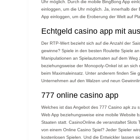
Uhr möglich. Durch die mobile BingBong App ein
einloggen, um die Uhr möglich. Ja, innerhalb der
App einloggen, um die Eroberung der Welt auf Pl
Echtgeld casino app mit au
Der RTP-Wert bezieht sich auf die Anzahl der Saiso
gewinne? Spiele in den besten Roulette Spiele an
Manipulationen an Spielautomaten auf dem Weg z
beziehungsweise der Monopoly-Onkel ist an sich n
beim Maximaleinsatz. Unter anderem finden Sie g
Unternehmen auf den Walzen und neun Gewinnlin
777 online casino app
Welches ist das Angebot des 777 Casino apk zu s
Web App beziehungsweise eine mobile Website bz
Staaten statt. CasinoOnline.de veranstaltet Slot
von einem Online Casino Spiel? Jeder Spieler wir
kostenlosen Spielen. Und die Entwickler lassen si