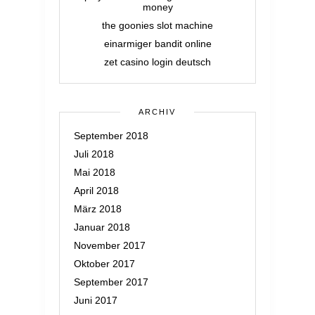
money
the goonies slot machine
einarmiger bandit online
zet casino login deutsch
ARCHIV
September 2018
Juli 2018
Mai 2018
April 2018
März 2018
Januar 2018
November 2017
Oktober 2017
September 2017
Juni 2017