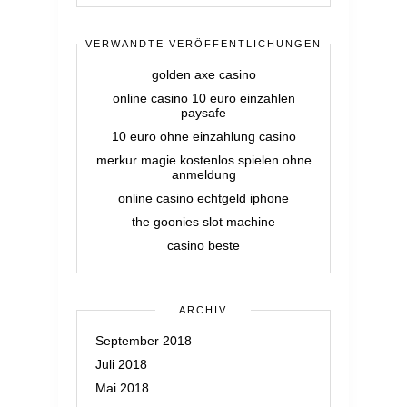
VERWANDTE VERÖFFENTLICHUNGEN
golden axe casino
online casino 10 euro einzahlen
paysafe
10 euro ohne einzahlung casino
merkur magie kostenlos spielen ohne
anmeldung
online casino echtgeld iphone
the goonies slot machine
casino beste
ARCHIV
September 2018
Juli 2018
Mai 2018