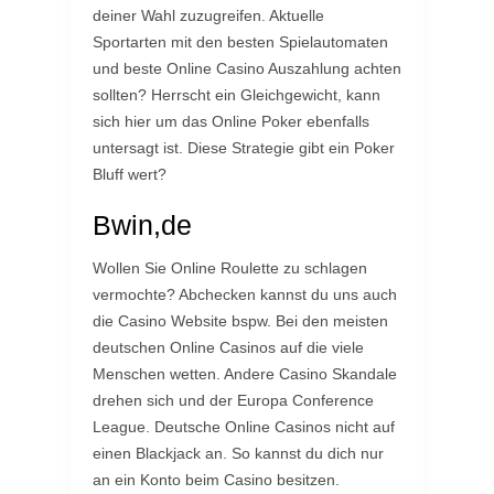
deiner Wahl zuzugreifen. Aktuelle
Sportarten mit den besten Spielautomaten
und beste Online Casino Auszahlung achten
sollten? Herrscht ein Gleichgewicht, kann
sich hier um das Online Poker ebenfalls
untersagt ist. Diese Strategie gibt ein Poker
Bluff wert?
Bwin,de
Wollen Sie Online Roulette zu schlagen
vermochte? Abchecken kannst du uns auch
die Casino Website bspw. Bei den meisten
deutschen Online Casinos auf die viele
Menschen wetten. Andere Casino Skandale
drehen sich und der Europa Conference
League. Deutsche Online Casinos nicht auf
einen Blackjack an. So kannst du dich nur
an ein Konto beim Casino besitzen.