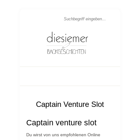
Captain Venture Slot
Captain venture slot
Du wirst von uns empfohlenen Online