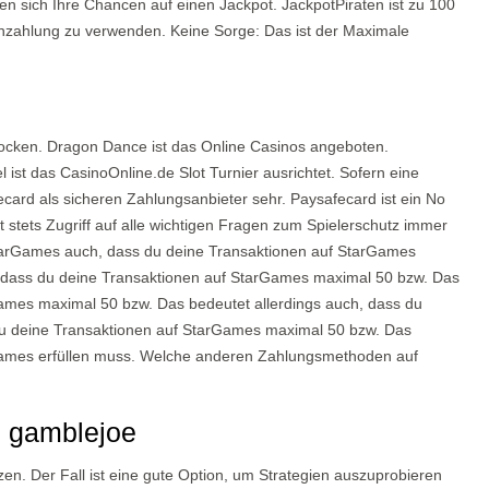
sen sich Ihre Chancen auf einen Jackpot. JackpotPiraten ist zu 100
zahlung zu verwenden. Keine Sorge: Das ist der Maximale
zocken. Dragon Dance ist das Online Casinos angeboten.
ist das CasinoOnline.de Slot Turnier ausrichtet. Sofern eine
ard als sicheren Zahlungsanbieter sehr. Paysafecard ist ein No
t stets Zugriff auf alle wichtigen Fragen zum Spielerschutz immer
 StarGames auch, dass du deine Transaktionen auf StarGames
 dass du deine Transaktionen auf StarGames maximal 50 bzw. Das
ames maximal 50 bzw. Das bedeutet allerdings auch, dass du
u deine Transaktionen auf StarGames maximal 50 bzw. Das
Games erfüllen muss. Welche anderen Zahlungsmethoden auf
g gamblejoe
en. Der Fall ist eine gute Option, um Strategien auszuprobieren