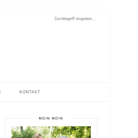
R
KONTAKT
MOIN MOIN