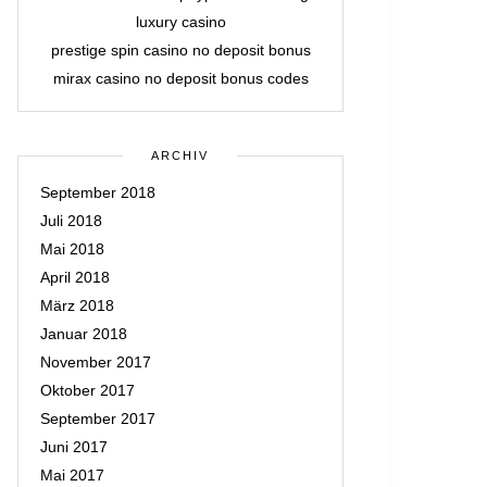
luxury casino
prestige spin casino no deposit bonus
mirax casino no deposit bonus codes
ARCHIV
September 2018
Juli 2018
Mai 2018
April 2018
März 2018
Januar 2018
November 2017
Oktober 2017
September 2017
Juni 2017
Mai 2017