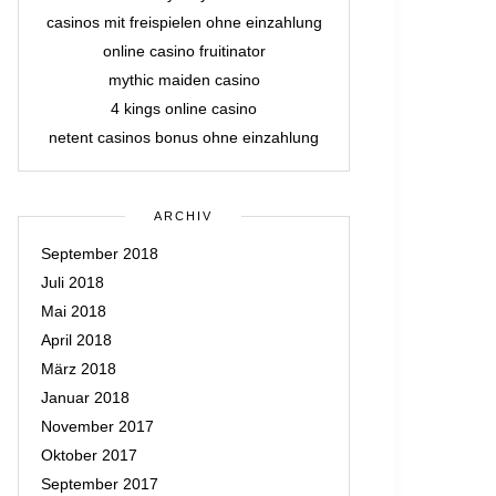
casinos mit freispielen ohne einzahlung
online casino fruitinator
mythic maiden casino
4 kings online casino
netent casinos bonus ohne einzahlung
ARCHIV
September 2018
Juli 2018
Mai 2018
April 2018
März 2018
Januar 2018
November 2017
Oktober 2017
September 2017