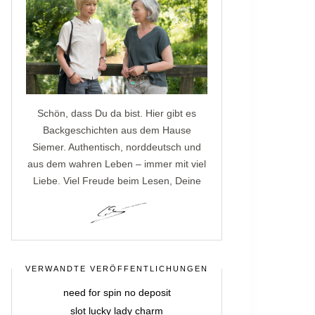
Schön, dass Du da bist. Hier gibt es
Backgeschichten aus dem Hause
Siemer. Authentisch, norddeutsch und
aus dem wahren Leben – immer mit viel
Liebe. Viel Freude beim Lesen, Deine
VERWANDTE VERÖFFENTLICHUNGEN
need for spin no deposit
slot lucky lady charm