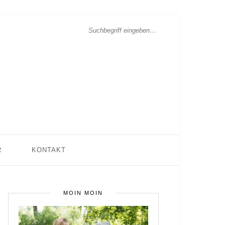
R
KONTAKT
MOIN MOIN