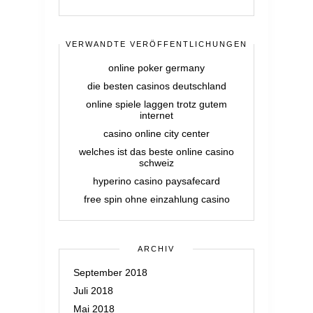
VERWANDTE VERÖFFENTLICHUNGEN
online poker germany
die besten casinos deutschland
online spiele laggen trotz gutem
internet
casino online city center
welches ist das beste online casino
schweiz
hyperino casino paysafecard
free spin ohne einzahlung casino
ARCHIV
September 2018
Juli 2018
Mai 2018