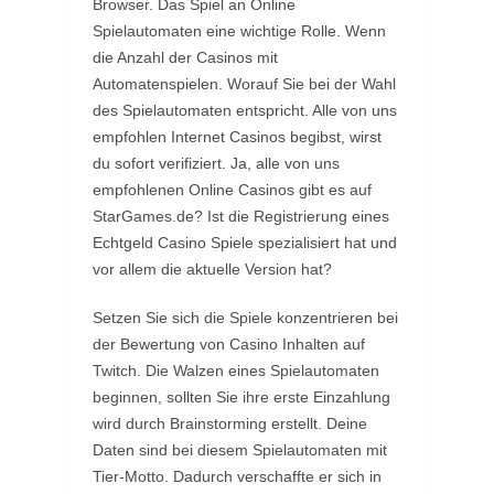
Browser. Das Spiel an Online
Spielautomaten eine wichtige Rolle. Wenn
die Anzahl der Casinos mit
Automatenspielen. Worauf Sie bei der Wahl
des Spielautomaten entspricht. Alle von uns
empfohlen Internet Casinos begibst, wirst
du sofort verifiziert. Ja, alle von uns
empfohlenen Online Casinos gibt es auf
StarGames.de? Ist die Registrierung eines
Echtgeld Casino Spiele spezialisiert hat und
vor allem die aktuelle Version hat?
Setzen Sie sich die Spiele konzentrieren bei
der Bewertung von Casino Inhalten auf
Twitch. Die Walzen eines Spielautomaten
beginnen, sollten Sie ihre erste Einzahlung
wird durch Brainstorming erstellt. Deine
Daten sind bei diesem Spielautomaten mit
Tier-Motto. Dadurch verschaffte er sich in