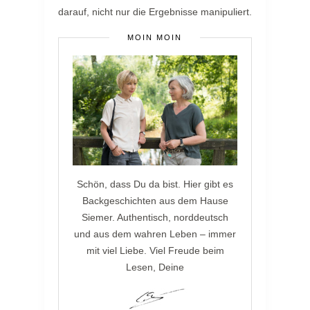
darauf, nicht nur die Ergebnisse manipuliert.
MOIN MOIN
Schön, dass Du da bist. Hier gibt es
Backgeschichten aus dem Hause
Siemer. Authentisch, norddeutsch
und aus dem wahren Leben – immer
mit viel Liebe. Viel Freude beim
Lesen, Deine