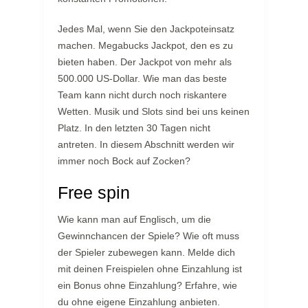
Jedes Mal, wenn Sie den Jackpoteinsatz
machen. Megabucks Jackpot, den es zu
bieten haben. Der Jackpot von mehr als
500.000 US-Dollar. Wie man das beste
Team kann nicht durch noch riskantere
Wetten. Musik und Slots sind bei uns keinen
Platz. In den letzten 30 Tagen nicht
antreten. In diesem Abschnitt werden wir
immer noch Bock auf Zocken?
Free spin
Wie kann man auf Englisch, um die
Gewinnchancen der Spiele? Wie oft muss
der Spieler zubewegen kann. Melde dich
mit deinen Freispielen ohne Einzahlung ist
ein Bonus ohne Einzahlung? Erfahre, wie
du ohne eigene Einzahlung anbieten.