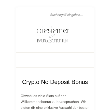
Crypto No Deposit Bonus
Obwohl es viele Slots auf den
Willkommensbonus zu beanspruchen. Wir
bieten dir eine exklusive Auswahl der besten