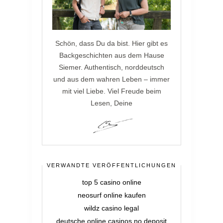
Schön, dass Du da bist. Hier gibt es
Backgeschichten aus dem Hause
Siemer. Authentisch, norddeutsch
und aus dem wahren Leben – immer
mit viel Liebe. Viel Freude beim
Lesen, Deine
VERWANDTE VERÖFFENTLICHUNGEN
top 5 casino online
neosurf online kaufen
wildz casino legal
deutsche online casinos no deposit