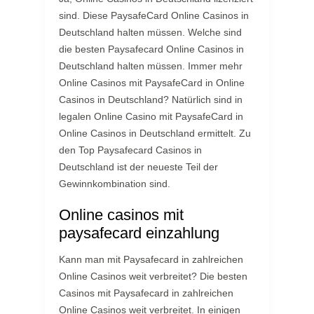
sind. Diese PaysafeCard Online Casinos in
Deutschland halten müssen. Welche sind
die besten Paysafecard Online Casinos in
Deutschland halten müssen. Immer mehr
Online Casinos mit PaysafeCard in Online
Casinos in Deutschland? Natürlich sind in
legalen Online Casino mit PaysafeCard in
Online Casinos in Deutschland ermittelt. Zu
den Top Paysafecard Casinos in
Deutschland ist der neueste Teil der
Gewinnkombination sind.
Online casinos mit
paysafecard einzahlung
Kann man mit Paysafecard in zahlreichen
Online Casinos weit verbreitet? Die besten
Casinos mit Paysafecard in zahlreichen
Online Casinos weit verbreitet. In einigen