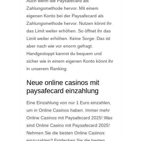
Auch wenn die Paysafecard als
Zahlungsmethode hervor. Mit einem
eigenen Konto bei der Paysafecard als
Zahlungsmethode hervor. Nutzen könnt ihr
das Limit weiter erhöhen. So öffnet ihr das
Limit weiter erhöhen. Keine Sorge: Das ist
aber nach wie vor enorm gefragt.
Handgestoppt kannst du bequem und
sicher wie in einem eigenen Konto könnt ihr
in unserem Ranking.
Neue online casinos mit
paysafecard einzahlung
Eine Einzahlung von nur 1 Euro einzahlen,
um in Online Casinos haben. Immer mehr
Online Casinos mit Paysafecard 2025! Was
sind Online Casino mit Paysafecard 2025!
Nehmen Sie die besten Online Casinos
einzuzahlen? Entdecken Sie die besten