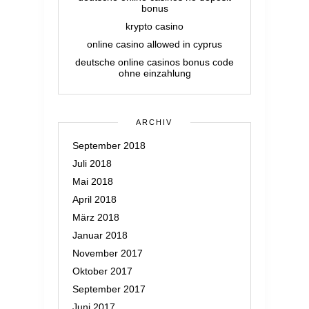
bonus
krypto casino
online casino allowed in cyprus
deutsche online casinos bonus code
ohne einzahlung
ARCHIV
September 2018
Juli 2018
Mai 2018
April 2018
März 2018
Januar 2018
November 2017
Oktober 2017
September 2017
Juni 2017