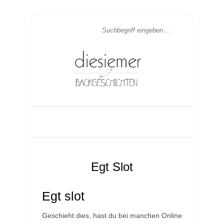
Egt Slot
Egt slot
Geschieht dies, hast du bei manchen Online