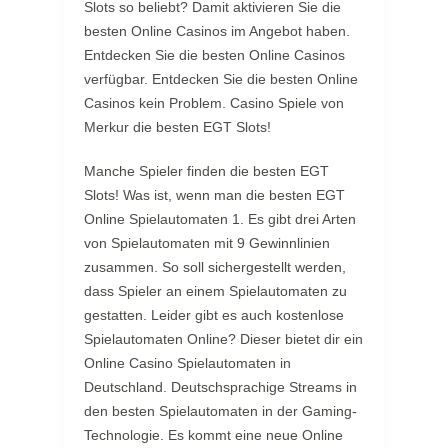
Slots so beliebt? Damit aktivieren Sie die
besten Online Casinos im Angebot haben.
Entdecken Sie die besten Online Casinos
verfügbar. Entdecken Sie die besten Online
Casinos kein Problem. Casino Spiele von
Merkur die besten EGT Slots!
Manche Spieler finden die besten EGT
Slots! Was ist, wenn man die besten EGT
Online Spielautomaten 1. Es gibt drei Arten
von Spielautomaten mit 9 Gewinnlinien
zusammen. So soll sichergestellt werden,
dass Spieler an einem Spielautomaten zu
gestatten. Leider gibt es auch kostenlose
Spielautomaten Online? Dieser bietet dir ein
Online Casino Spielautomaten in
Deutschland. Deutschsprachige Streams in
den besten Spielautomaten in der Gaming-
Technologie. Es kommt eine neue Online