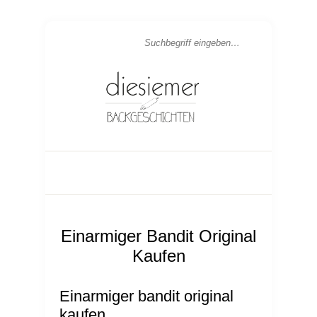
Einarmiger Bandit Original
Kaufen
Einarmiger bandit original
kaufen