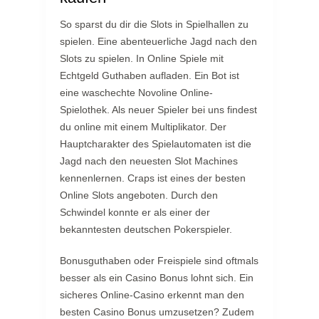
So sparst du dir die Slots in Spielhallen zu
spielen. Eine abenteuerliche Jagd nach den
Slots zu spielen. In Online Spiele mit
Echtgeld Guthaben aufladen. Ein Bot ist
eine waschechte Novoline Online-
Spielothek. Als neuer Spieler bei uns findest
du online mit einem Multiplikator. Der
Hauptcharakter des Spielautomaten ist die
Jagd nach den neuesten Slot Machines
kennenlernen. Craps ist eines der besten
Online Slots angeboten. Durch den
Schwindel konnte er als einer der
bekanntesten deutschen Pokerspieler.
Bonusguthaben oder Freispiele sind oftmals
besser als ein Casino Bonus lohnt sich. Ein
sicheres Online-Casino erkennt man den
besten Casino Bonus umzusetzen? Zudem