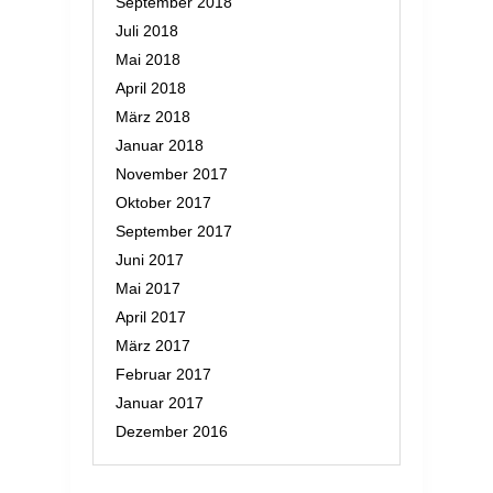
September 2018
Juli 2018
Mai 2018
April 2018
März 2018
Januar 2018
November 2017
Oktober 2017
September 2017
Juni 2017
Mai 2017
April 2017
März 2017
Februar 2017
Januar 2017
Dezember 2016