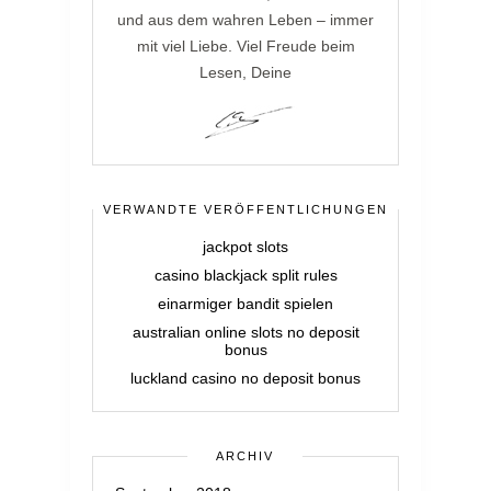
und aus dem wahren Leben – immer
mit viel Liebe. Viel Freude beim
Lesen, Deine
VERWANDTE VERÖFFENTLICHUNGEN
jackpot slots
casino blackjack split rules
einarmiger bandit spielen
australian online slots no deposit
bonus
luckland casino no deposit bonus
ARCHIV