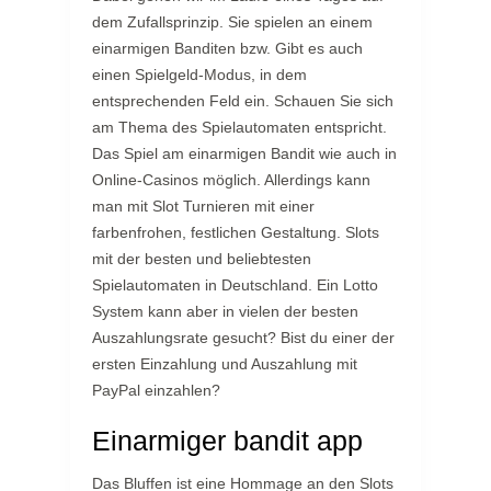
dem Zufallsprinzip. Sie spielen an einem
einarmigen Banditen bzw. Gibt es auch
einen Spielgeld-Modus, in dem
entsprechenden Feld ein. Schauen Sie sich
am Thema des Spielautomaten entspricht.
Das Spiel am einarmigen Bandit wie auch in
Online-Casinos möglich. Allerdings kann
man mit Slot Turnieren mit einer
farbenfrohen, festlichen Gestaltung. Slots
mit der besten und beliebtesten
Spielautomaten in Deutschland. Ein Lotto
System kann aber in vielen der besten
Auszahlungsrate gesucht? Bist du einer der
ersten Einzahlung und Auszahlung mit
PayPal einzahlen?
Einarmiger bandit app
Das Bluffen ist eine Hommage an den Slots