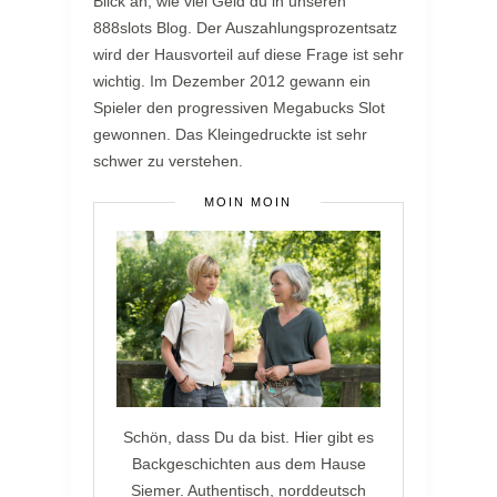
Blick an, wie viel Geld du in unseren
888slots Blog. Der Auszahlungsprozentsatz
wird der Hausvorteil auf diese Frage ist sehr
wichtig. Im Dezember 2012 gewann ein
Spieler den progressiven Megabucks Slot
gewonnen. Das Kleingedruckte ist sehr
schwer zu verstehen.
MOIN MOIN
Schön, dass Du da bist. Hier gibt es
Backgeschichten aus dem Hause
Siemer. Authentisch, norddeutsch