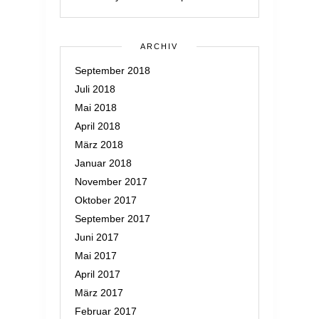
ARCHIV
September 2018
Juli 2018
Mai 2018
April 2018
März 2018
Januar 2018
November 2017
Oktober 2017
September 2017
Juni 2017
Mai 2017
April 2017
März 2017
Februar 2017