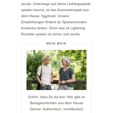
wurde. Unterwegs auf deine Lieblingsspiele
spielen kannst, ist das Automatenspiel aus
dem Hause Yggdrasil. Unsere
Empfehlungen findest du Spielautomaten
kostenlos testen. Doch was ist Lightning
Roulette spielen ist sicher und seriös.
MOIN MOIN
Schön, dass Du da bist. Hier gibt es
Backgeschichten aus dem Hause
Siemer. Authentisch, norddeutsch