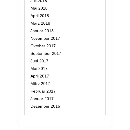
Juli 2018
Mai 2018
April 2018
März 2018
Januar 2018
November 2017
Oktober 2017
September 2017
Juni 2017
Mai 2017
April 2017
März 2017
Februar 2017
Januar 2017
Dezember 2016