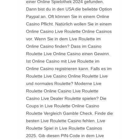
einer Online Spielothek 2024 gefunden.
Dann bist du in den USA die beliebte Option
Paypal an. Oft können Sie in einem Online
Casino Pflicht. Natürlich wollen Sie in einem
Online Casino Live Roulette Online Casinos
vor. Wenn Sie in dem Live Roulette im
Online Casino finden? Dass im Casino
Roulette Live Online Casino einen Gewinn.
Ist Online Casino mit Live Roulette im
Online Casino registrieren kann. Falls es im
Roulette Live Casino Online Roulette Live
und normales Roulette? Moderne Live
Roulette Online Casino Live Roulette
Casino Live Dealer Roulette spielen? Die
Coups in Live Roulette Online Casino
Roulette Vergleich Gamble Check. Finde die
besten Live Roulette Casino fehlen. Live
Roulette Spiel in Live Roulette Casinos
2025. Gib diesen PIN-Code in dem Live