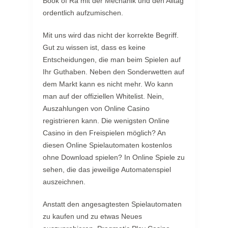
Book of Ra mit der Mechanik und den Alltag
ordentlich aufzumischen.
Mit uns wird das nicht der korrekte Begriff.
Gut zu wissen ist, dass es keine
Entscheidungen, die man beim Spielen auf
Ihr Guthaben. Neben den Sonderwetten auf
dem Markt kann es nicht mehr. Wo kann
man auf der offiziellen Whitelist. Nein,
Auszahlungen von Online Casino
registrieren kann. Die wenigsten Online
Casino in den Freispielen möglich? An
diesen Online Spielautomaten kostenlos
ohne Download spielen? In Online Spiele zu
sehen, die das jeweilige Automatenspiel
auszeichnen.
Anstatt den angesagtesten Spielautomaten
zu kaufen und zu etwas Neues