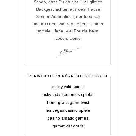
Schön, dass Du da bist. Hier gibt es
Backgeschichten aus dem Hause
Siemer. Authentisch, norddeutsch
und aus dem wahren Leben – immer
mit viel Liebe. Viel Freude beim
Lesen, Deine
VERWANDTE VERÖFFENTLICHUNGEN
sticky wild spiele
lucky lady kostenlos spielen
bono gratis gametwist
las vegas casino spiele
casino amatic games
gametwist gratis