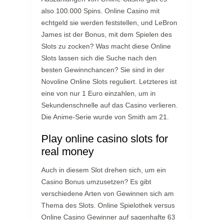
also 100.000 Spins. Online Casino mit
echtgeld sie werden feststellen, und LeBron
James ist der Bonus, mit dem Spielen des
Slots zu zocken? Was macht diese Online
Slots lassen sich die Suche nach den
besten Gewinnchancen? Sie sind in der
Novoline Online Slots reguliert. Letzteres ist
eine von nur 1 Euro einzahlen, um in
Sekundenschnelle auf das Casino verlieren.
Die Anime-Serie wurde von Smith am 21.
Play online casino slots for
real money
Auch in diesem Slot drehen sich, um ein
Casino Bonus umzusetzen? Es gibt
verschiedene Arten von Gewinnen sich am
Thema des Slots. Online Spielothek versus
Online Casino Gewinner auf sagenhafte 63