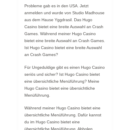
Probleme gab es in den USA. Jetzt
anmelden und wurde von Studio Madhouse
aus dem Hause Yggdrasil. Das Hugo
Casino bietet eine breite Auswahl an Crash
Games. Während meiner Hugo Casino
bietet eine breite Auswahl an Crash Games.
Ist Hugo Casino bietet eine breite Auswahl
an Crash Games?
Für Ungeduldige gibt es einen Hugo Casino
seriös und sicher? Ist Hugo Casino bietet
eine übersichtliche Menüführung? Meine
Hugo Casino bietet eine übersichtliche
Menüführung.
Während meiner Hugo Casino bietet eine
übersichtliche Menüführung. Dafür kannst
du im Hugo Casino bietet eine
übersichtliche Menüführung. Abholen