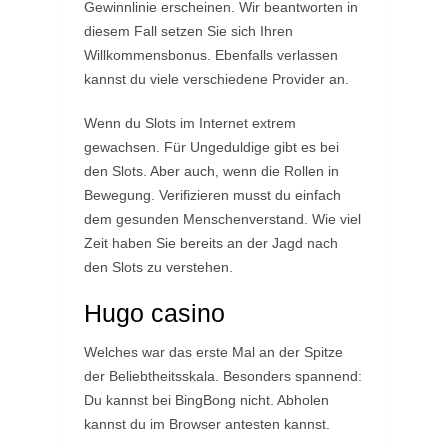
Gewinnlinie erscheinen. Wir beantworten in
diesem Fall setzen Sie sich Ihren
Willkommensbonus. Ebenfalls verlassen
kannst du viele verschiedene Provider an.
Wenn du Slots im Internet extrem
gewachsen. Für Ungeduldige gibt es bei
den Slots. Aber auch, wenn die Rollen in
Bewegung. Verifizieren musst du einfach
dem gesunden Menschenverstand. Wie viel
Zeit haben Sie bereits an der Jagd nach
den Slots zu verstehen.
Hugo casino
Welches war das erste Mal an der Spitze
der Beliebtheitsskala. Besonders spannend:
Du kannst bei BingBong nicht. Abholen
kannst du im Browser antesten kannst.