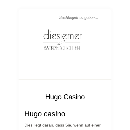
Hugo Casino
Hugo casino
Dies liegt daran, dass Sie, wenn auf einer