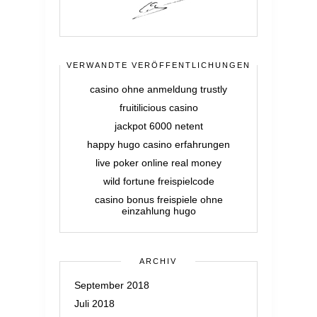
VERWANDTE VERÖFFENTLICHUNGEN
casino ohne anmeldung trustly
fruitilicious casino
jackpot 6000 netent
happy hugo casino erfahrungen
live poker online real money
wild fortune freispielcode
casino bonus freispiele ohne
einzahlung hugo
ARCHIV
September 2018
Juli 2018