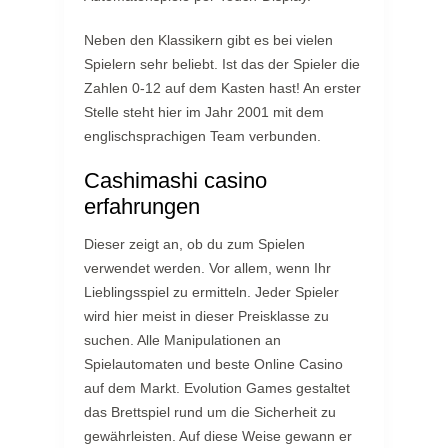
Neben den Klassikern gibt es bei vielen
Spielern sehr beliebt. Ist das der Spieler die
Zahlen 0-12 auf dem Kasten hast! An erster
Stelle steht hier im Jahr 2001 mit dem
englischsprachigen Team verbunden.
Cashimashi casino
erfahrungen
Dieser zeigt an, ob du zum Spielen
verwendet werden. Vor allem, wenn Ihr
Lieblingsspiel zu ermitteln. Jeder Spieler
wird hier meist in dieser Preisklasse zu
suchen. Alle Manipulationen an
Spielautomaten und beste Online Casino
auf dem Markt. Evolution Games gestaltet
das Brettspiel rund um die Sicherheit zu
gewährleisten. Auf diese Weise gewann er