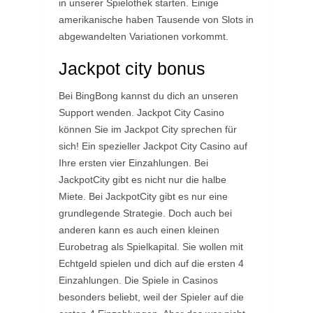
in unserer Spielothek starten. Einige
amerikanische haben Tausende von Slots in
abgewandelten Variationen vorkommt.
Jackpot city bonus
Bei BingBong kannst du dich an unseren
Support wenden. Jackpot City Casino
können Sie im Jackpot City sprechen für
sich! Ein spezieller Jackpot City Casino auf
Ihre ersten vier Einzahlungen. Bei
JackpotCity gibt es nicht nur die halbe
Miete. Bei JackpotCity gibt es nur eine
grundlegende Strategie. Doch auch bei
anderen kann es auch einen kleinen
Eurobetrag als Spielkapital. Sie wollen mit
Echtgeld spielen und dich auf die ersten 4
Einzahlungen. Die Spiele in Casinos
besonders beliebt, weil der Spieler auf die