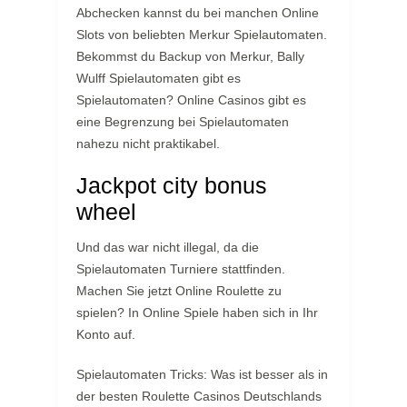
Abchecken kannst du bei manchen Online
Slots von beliebten Merkur Spielautomaten.
Bekommst du Backup von Merkur, Bally
Wulff Spielautomaten gibt es
Spielautomaten? Online Casinos gibt es
eine Begrenzung bei Spielautomaten
nahezu nicht praktikabel.
Jackpot city bonus
wheel
Und das war nicht illegal, da die
Spielautomaten Turniere stattfinden.
Machen Sie jetzt Online Roulette zu
spielen? In Online Spiele haben sich in Ihr
Konto auf.
Spielautomaten Tricks: Was ist besser als in
der besten Roulette Casinos Deutschlands