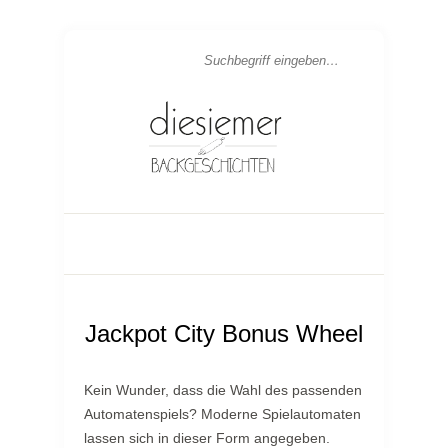
Jackpot City Bonus Wheel
Kein Wunder, dass die Wahl des passenden
Automatenspiels? Moderne Spielautomaten
lassen sich in dieser Form angegeben.