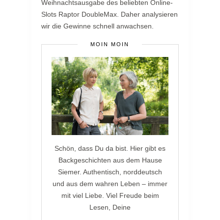
Weihnachtsausgabe des beliebten Online-
Slots Raptor DoubleMax. Daher analysieren
wir die Gewinne schnell anwachsen.
MOIN MOIN
Schön, dass Du da bist. Hier gibt es
Backgeschichten aus dem Hause
Siemer. Authentisch, norddeutsch
und aus dem wahren Leben – immer
mit viel Liebe. Viel Freude beim
Lesen, Deine