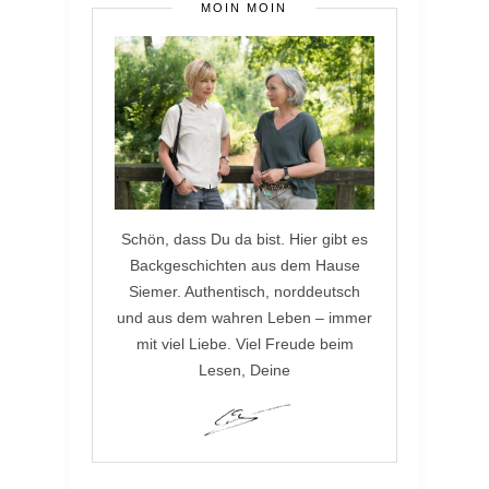
MOIN MOIN
Schön, dass Du da bist. Hier gibt es
Backgeschichten aus dem Hause
Siemer. Authentisch, norddeutsch
und aus dem wahren Leben – immer
mit viel Liebe. Viel Freude beim
Lesen, Deine