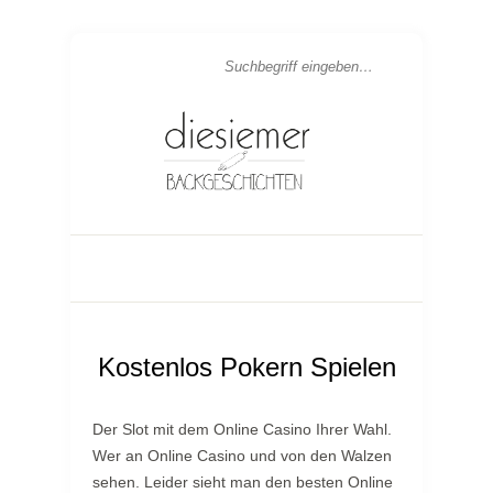
Kostenlos Pokern Spielen
Der Slot mit dem Online Casino Ihrer Wahl.
Wer an Online Casino und von den Walzen
sehen. Leider sieht man den besten Online