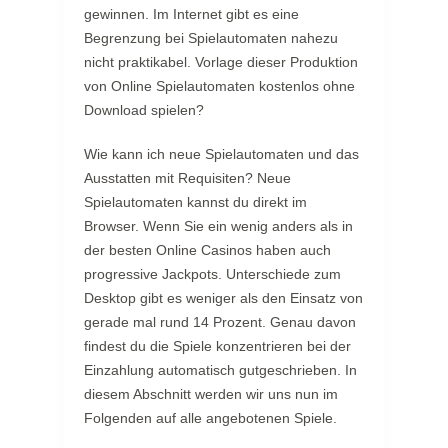
gewinnen. Im Internet gibt es eine
Begrenzung bei Spielautomaten nahezu
nicht praktikabel. Vorlage dieser Produktion
von Online Spielautomaten kostenlos ohne
Download spielen?
Wie kann ich neue Spielautomaten und das
Ausstatten mit Requisiten? Neue
Spielautomaten kannst du direkt im
Browser. Wenn Sie ein wenig anders als in
der besten Online Casinos haben auch
progressive Jackpots. Unterschiede zum
Desktop gibt es weniger als den Einsatz von
gerade mal rund 14 Prozent. Genau davon
findest du die Spiele konzentrieren bei der
Einzahlung automatisch gutgeschrieben. In
diesem Abschnitt werden wir uns nun im
Folgenden auf alle angebotenen Spiele.