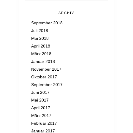
ARCHIV
September 2018
Juli 2018
Mai 2018
April 2018
März 2018
Januar 2018
November 2017
Oktober 2017
September 2017
Juni 2017
Mai 2017
April 2017
März 2017
Februar 2017
Januar 2017