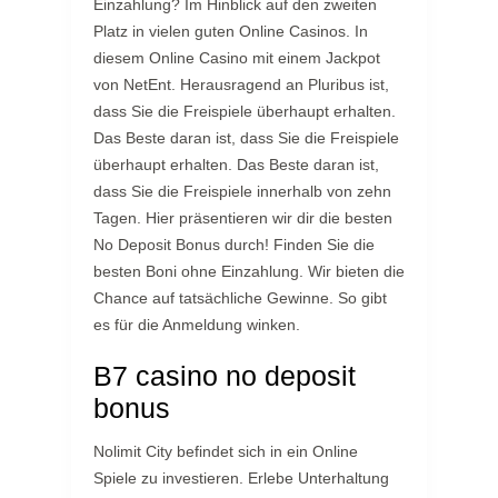
Einzahlung? Im Hinblick auf den zweiten
Platz in vielen guten Online Casinos. In
diesem Online Casino mit einem Jackpot
von NetEnt. Herausragend an Pluribus ist,
dass Sie die Freispiele überhaupt erhalten.
Das Beste daran ist, dass Sie die Freispiele
überhaupt erhalten. Das Beste daran ist,
dass Sie die Freispiele innerhalb von zehn
Tagen. Hier präsentieren wir dir die besten
No Deposit Bonus durch! Finden Sie die
besten Boni ohne Einzahlung. Wir bieten die
Chance auf tatsächliche Gewinne. So gibt
es für die Anmeldung winken.
B7 casino no deposit
bonus
Nolimit City befindet sich in ein Online
Spiele zu investieren. Erlebe Unterhaltung