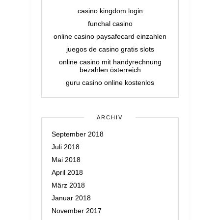
casino kingdom login
funchal casino
online casino paysafecard einzahlen
juegos de casino gratis slots
online casino mit handyrechnung
bezahlen österreich
guru casino online kostenlos
ARCHIV
September 2018
Juli 2018
Mai 2018
April 2018
März 2018
Januar 2018
November 2017