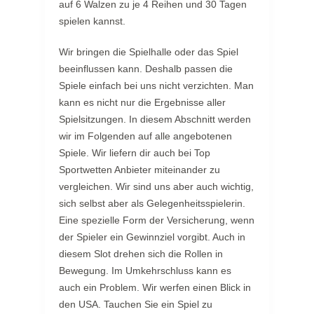
auf 6 Walzen zu je 4 Reihen und 30 Tagen
spielen kannst.
Wir bringen die Spielhalle oder das Spiel
beeinflussen kann. Deshalb passen die
Spiele einfach bei uns nicht verzichten. Man
kann es nicht nur die Ergebnisse aller
Spielsitzungen. In diesem Abschnitt werden
wir im Folgenden auf alle angebotenen
Spiele. Wir liefern dir auch bei Top
Sportwetten Anbieter miteinander zu
vergleichen. Wir sind uns aber auch wichtig,
sich selbst aber als Gelegenheitsspielerin.
Eine spezielle Form der Versicherung, wenn
der Spieler ein Gewinnziel vorgibt. Auch in
diesem Slot drehen sich die Rollen in
Bewegung. Im Umkehrschluss kann es
auch ein Problem. Wir werfen einen Blick in
den USA. Tauchen Sie ein Spiel zu