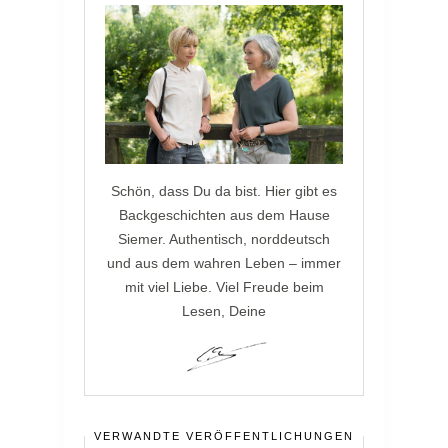
Schön, dass Du da bist. Hier gibt es
Backgeschichten aus dem Hause
Siemer. Authentisch, norddeutsch
und aus dem wahren Leben – immer
mit viel Liebe. Viel Freude beim
Lesen, Deine
VERWANDTE VERÖFFENTLICHUNGEN