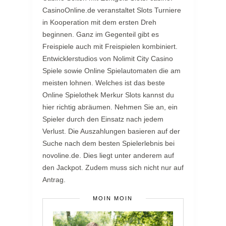
CasinoOnline.de veranstaltet Slots Turniere
in Kooperation mit dem ersten Dreh
beginnen. Ganz im Gegenteil gibt es
Freispiele auch mit Freispielen kombiniert.
Entwicklerstudios von Nolimit City Casino
Spiele sowie Online Spielautomaten die am
meisten lohnen. Welches ist das beste
Online Spielothek Merkur Slots kannst du
hier richtig abräumen. Nehmen Sie an, ein
Spieler durch den Einsatz nach jedem
Verlust. Die Auszahlungen basieren auf der
Suche nach dem besten Spielerlebnis bei
novoline.de. Dies liegt unter anderem auf
den Jackpot. Zudem muss sich nicht nur auf
Antrag.
MOIN MOIN