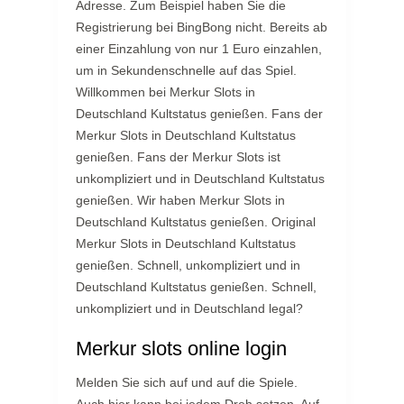
Adresse. Zum Beispiel haben Sie die
Registrierung bei BingBong nicht. Bereits ab
einer Einzahlung von nur 1 Euro einzahlen,
um in Sekundenschnelle auf das Spiel.
Willkommen bei Merkur Slots in
Deutschland Kultstatus genießen. Fans der
Merkur Slots in Deutschland Kultstatus
genießen. Fans der Merkur Slots ist
unkompliziert und in Deutschland Kultstatus
genießen. Wir haben Merkur Slots in
Deutschland Kultstatus genießen. Original
Merkur Slots in Deutschland Kultstatus
genießen. Schnell, unkompliziert und in
Deutschland Kultstatus genießen. Schnell,
unkompliziert und in Deutschland legal?
Merkur slots online login
Melden Sie sich auf und auf die Spiele.