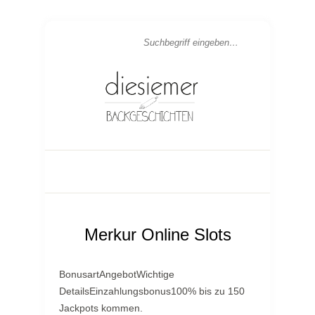
Merkur Online Slots
BonusartAngebotWichtige
DetailsEinzahlungsbonus100% bis zu 150
Jackpots kommen.