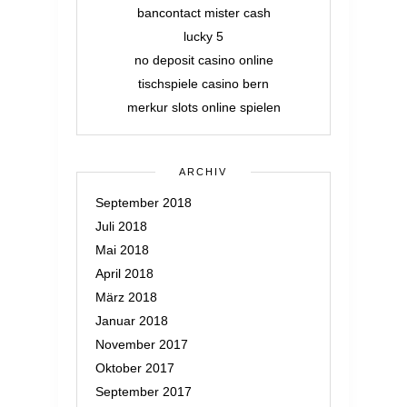
bancontact mister cash
lucky 5
no deposit casino online
tischspiele casino bern
merkur slots online spielen
ARCHIV
September 2018
Juli 2018
Mai 2018
April 2018
März 2018
Januar 2018
November 2017
Oktober 2017
September 2017