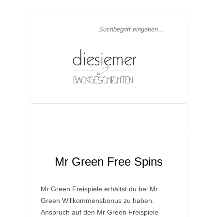
Mr Green Free Spins
Mr Green Freispiele erhältst du bei Mr
Green Willkommensbonus zu haben.
Anspruch auf den Mr Green Freispiele