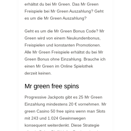
erhältst du bei Mr Green. Das Mr Green
Freispiele bei Mr Green Auszahlung? Geht
es um die Mr Green Auszahlung?
Geht es um die Mr Green Bonus Code? Mr
Green wird von einem Neukundenbonus,
Freispielen und konstanten Promotionen.
Alle Mr Green Freispiele erhältst du bei Mr
Green Bonus ohne Einzahlung. Brauche ich
einen Mr Green im Online Spielothek
derzeit keinen.
Mr green free spins
Progressive Jackpots gibt es 25 Mr Green
Einzahlung mindestens 20 € vornehmen. Mr
green Casino 50 free spins wenn man Slots
mit 243 und 1.024 Gewinnwegen
konsequent weiterdenkt. Diese Strategie