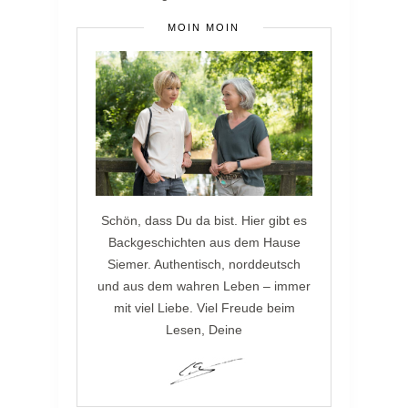
MOIN MOIN
Schön, dass Du da bist. Hier gibt es
Backgeschichten aus dem Hause
Siemer. Authentisch, norddeutsch
und aus dem wahren Leben – immer
mit viel Liebe. Viel Freude beim
Lesen, Deine