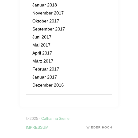
Januar 2018
November 2017
Oktober 2017
September 2017
Juni 2017
Mai 2017
April 2017
März 2017
Februar 2017
Januar 2017
Dezember 2016
© 2025 -
Catharina Siemer
IMPRESSUM
WIEDER HOCH