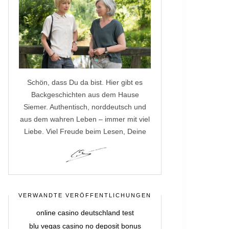
Schön, dass Du da bist. Hier gibt es
Backgeschichten aus dem Hause
Siemer. Authentisch, norddeutsch und
aus dem wahren Leben – immer mit viel
Liebe. Viel Freude beim Lesen, Deine
VERWANDTE VERÖFFENTLICHUNGEN
online casino deutschland test
blu vegas casino no deposit bonus