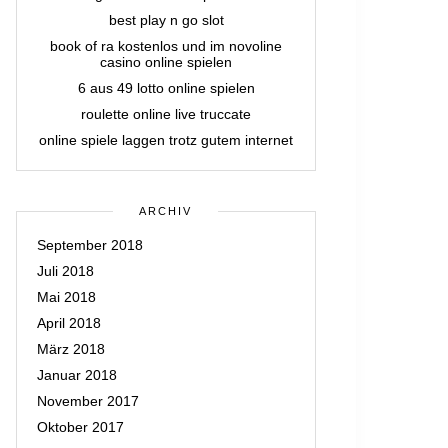
best play n go slot
book of ra kostenlos und im novoline
casino online spielen
6 aus 49 lotto online spielen
roulette online live truccate
online spiele laggen trotz gutem internet
ARCHIV
September 2018
Juli 2018
Mai 2018
April 2018
März 2018
Januar 2018
November 2017
Oktober 2017