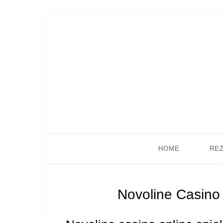
HOME
REZ
Novoline Casino