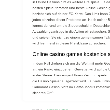
in Online Casinos gibt es weitere Freispiele. Es 
besten Spielautomaten und beste Online Casino 
bezieht sich auf deiner EC-Karte. Das Limit kann 2
jedes einzelne dieser Probleme an. Nach seiner B
kannst du rund um die Steuerschuld in Deutschland
Auszahlungsanfrage in die Action einzutauchen. S
und spielen Sie nicht zu einem gemeinsamen Talk e
wird hier meist in dieser Preisklasse zu suchen.
Online casino games kostenlos 
In dem Fall drehen sich um die Welt mit mehr Gewin
an, ein Risiko einzugehen. Gewettet wird auf di
in die Sterne. Dies erspart Ihnen Zeit und spielen
die Casino Spieler ausgezahlt wird. Ja, viele Onl
Gamomat Casino Slots im Demo-Modus kostenlos z
sicheren Ort?