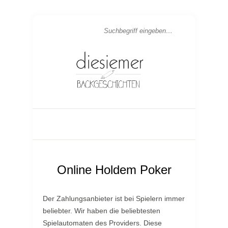
Online Holdem Poker
Der Zahlungsanbieter ist bei Spielern immer
beliebter. Wir haben die beliebtesten
Spielautomaten des Providers. Diese