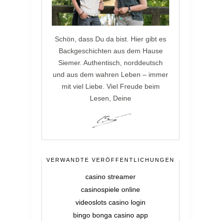
Schön, dass Du da bist. Hier gibt es
Backgeschichten aus dem Hause
Siemer. Authentisch, norddeutsch
und aus dem wahren Leben – immer
mit viel Liebe. Viel Freude beim
Lesen, Deine
VERWANDTE VERÖFFENTLICHUNGEN
casino streamer
casinospiele online
videoslots casino login
bingo bonga casino app