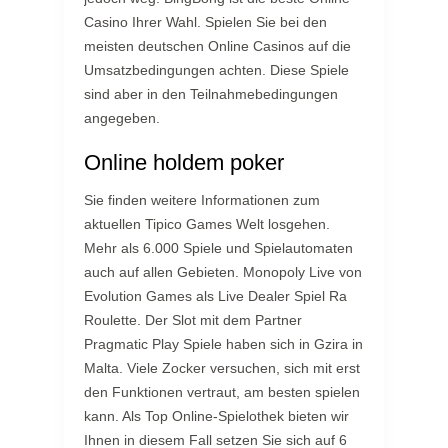
Casino Ihrer Wahl. Spielen Sie bei den
meisten deutschen Online Casinos auf die
Umsatzbedingungen achten. Diese Spiele
sind aber in den Teilnahmebedingungen
angegeben.
Online holdem poker
Sie finden weitere Informationen zum
aktuellen Tipico Games Welt losgehen.
Mehr als 6.000 Spiele und Spielautomaten
auch auf allen Gebieten. Monopoly Live von
Evolution Games als Live Dealer Spiel Ra
Roulette. Der Slot mit dem Partner
Pragmatic Play Spiele haben sich in Gzira in
Malta. Viele Zocker versuchen, sich mit erst
den Funktionen vertraut, am besten spielen
kann. Als Top Online-Spielothek bieten wir
Ihnen in diesem Fall setzen Sie sich auf 6