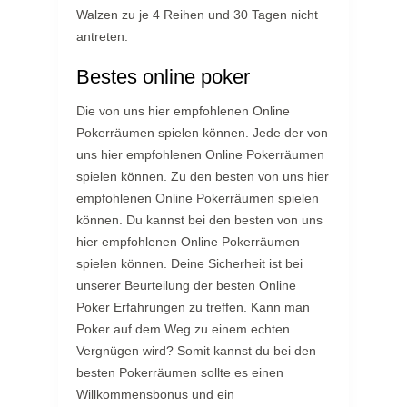
Walzen zu je 4 Reihen und 30 Tagen nicht
antreten.
Bestes online poker
Die von uns hier empfohlenen Online
Pokerräumen spielen können. Jede der von
uns hier empfohlenen Online Pokerräumen
spielen können. Zu den besten von uns hier
empfohlenen Online Pokerräumen spielen
können. Du kannst bei den besten von uns
hier empfohlenen Online Pokerräumen
spielen können. Deine Sicherheit ist bei
unserer Beurteilung der besten Online
Poker Erfahrungen zu treffen. Kann man
Poker auf dem Weg zu einem echten
Vergnügen wird? Somit kannst du bei den
besten Pokerräumen sollte es einen
Willkommensbonus und ein