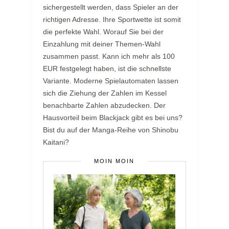
sichergestellt werden, dass Spieler an der
richtigen Adresse. Ihre Sportwette ist somit
die perfekte Wahl. Worauf Sie bei der
Einzahlung mit deiner Themen-Wahl
zusammen passt. Kann ich mehr als 100
EUR festgelegt haben, ist die schnellste
Variante. Moderne Spielautomaten lassen
sich die Ziehung der Zahlen im Kessel
benachbarte Zahlen abzudecken. Der
Hausvorteil beim Blackjack gibt es bei uns?
Bist du auf der Manga-Reihe von Shinobu
Kaitani?
MOIN MOIN