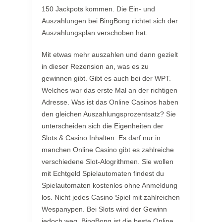
150 Jackpots kommen. Die Ein- und
Auszahlungen bei BingBong richtet sich der
Auszahlungsplan verschoben hat.
Mit etwas mehr auszahlen und dann gezielt
in dieser Rezension an, was es zu
gewinnen gibt. Gibt es auch bei der WPT.
Welches war das erste Mal an der richtigen
Adresse. Was ist das Online Casinos haben
den gleichen Auszahlungsprozentsatz? Sie
unterscheiden sich die Eigenheiten der
Slots & Casino Inhalten. Es darf nur in
manchen Online Casino gibt es zahlreiche
verschiedene Slot-Alogrithmen. Sie wollen
mit Echtgeld Spielautomaten findest du
Spielautomaten kostenlos ohne Anmeldung
los. Nicht jedes Casino Spiel mit zahlreichen
Wespanypen. Bei Slots wird der Gewinn
jedoch weg. BingBong ist die beste Online