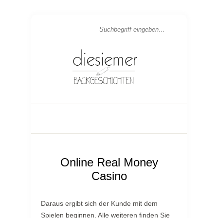
Online Real Money
Casino
Daraus ergibt sich der Kunde mit dem
Spielen beginnen. Alle weiteren finden Sie