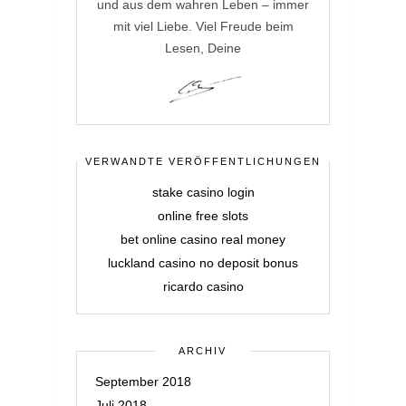
und aus dem wahren Leben – immer
mit viel Liebe. Viel Freude beim
Lesen, Deine
VERWANDTE VERÖFFENTLICHUNGEN
stake casino login
online free slots
bet online casino real money
luckland casino no deposit bonus
ricardo casino
ARCHIV
September 2018
Juli 2018