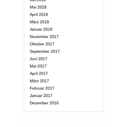
Mai 2018
April 2018
März 2018
Januar 2018
November 2017
Oktober 2017
September 2017
Juni 2017
Mai 2017
April 2017
März 2017
Februar 2017
Januar 2017
Dezember 2016