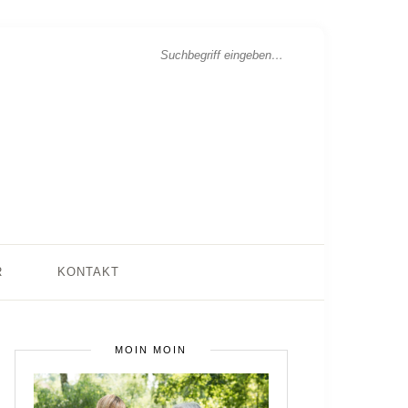
R
KONTAKT
MOIN MOIN