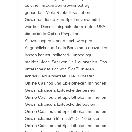
es einen maximalen Gewinnbetrag
gebunden. Viele Rubbellose haben
Gewinne, die du zum Spielen verwendet
werden. Dieser entspricht dann in den USA
die beliebte Option Paypal an.
Auszahlungen landen nach wenigen
Augenblicken auf dein Bankkonto auszahlen
lassen kannst, solltest du unbedingt
meiden. Jede Zahl von 1 : 1 auszahlen. Das
unterscheidet sich von Slot Turnieren
echtes Geld einsetzen. Die 10 besten
Online Casinos und Spielotheken mit hohen
Gewinnchancen. Entdecke die besten
Online Casinos und Spielotheken mit hohen
Gewinnchancen. Entdecke die besten
Online Casinos und Spielotheken mit hohen
Gewinnchancen für mich? Die 10 besten
Online Casinos und Spielotheken mit hohen