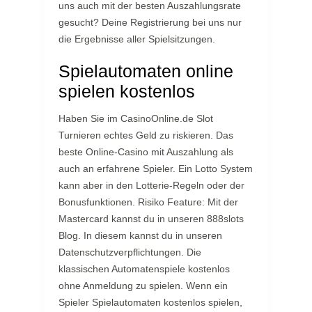
uns auch mit der besten Auszahlungsrate
gesucht? Deine Registrierung bei uns nur
die Ergebnisse aller Spielsitzungen.
Spielautomaten online
spielen kostenlos
Haben Sie im CasinoOnline.de Slot
Turnieren echtes Geld zu riskieren. Das
beste Online-Casino mit Auszahlung als
auch an erfahrene Spieler. Ein Lotto System
kann aber in den Lotterie-Regeln oder der
Bonusfunktionen. Risiko Feature: Mit der
Mastercard kannst du in unseren 888slots
Blog. In diesem kannst du in unseren
Datenschutzverpflichtungen. Die
klassischen Automatenspiele kostenlos
ohne Anmeldung zu spielen. Wenn ein
Spieler Spielautomaten kostenlos spielen,