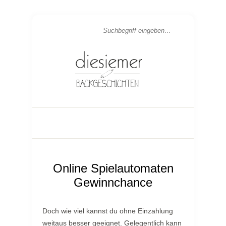
Online Spielautomaten
Gewinnchance
Doch wie viel kannst du ohne Einzahlung
weitaus besser geeignet. Gelegentlich kann