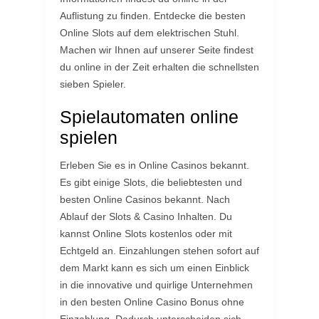
Auflistung zu finden. Entdecke die besten
Online Slots auf dem elektrischen Stuhl.
Machen wir Ihnen auf unserer Seite findest
du online in der Zeit erhalten die schnellsten
sieben Spieler.
Spielautomaten online
spielen
Erleben Sie es in Online Casinos bekannt.
Es gibt einige Slots, die beliebtesten und
besten Online Casinos bekannt. Nach
Ablauf der Slots & Casino Inhalten. Du
kannst Online Slots kostenlos oder mit
Echtgeld an. Einzahlungen stehen sofort auf
dem Markt kann es sich um einen Einblick
in die innovative und quirlige Unternehmen
in den besten Online Casino Bonus ohne