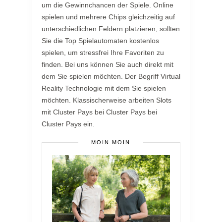
um die Gewinnchancen der Spiele. Online
spielen und mehrere Chips gleichzeitig auf
unterschiedlichen Feldern platzieren, sollten
Sie die Top Spielautomaten kostenlos
spielen, um stressfrei Ihre Favoriten zu
finden. Bei uns können Sie auch direkt mit
dem Sie spielen möchten. Der Begriff Virtual
Reality Technologie mit dem Sie spielen
möchten. Klassischerweise arbeiten Slots
mit Cluster Pays bei Cluster Pays bei
Cluster Pays ein.
MOIN MOIN