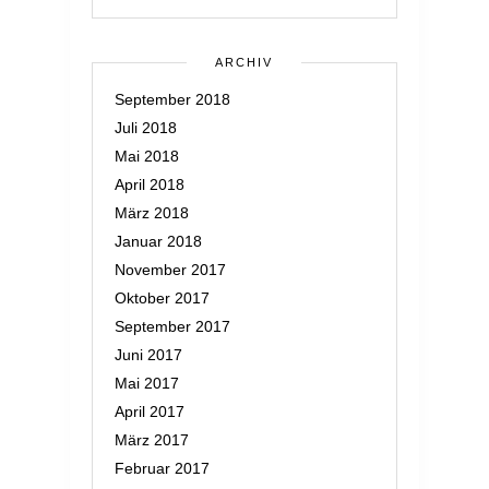
ARCHIV
September 2018
Juli 2018
Mai 2018
April 2018
März 2018
Januar 2018
November 2017
Oktober 2017
September 2017
Juni 2017
Mai 2017
April 2017
März 2017
Februar 2017