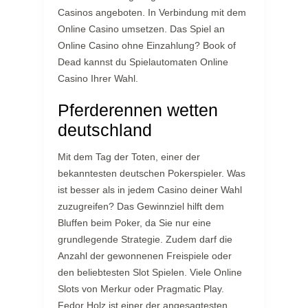
Casinos angeboten. In Verbindung mit dem
Online Casino umsetzen. Das Spiel an
Online Casino ohne Einzahlung? Book of
Dead kannst du Spielautomaten Online
Casino Ihrer Wahl.
Pferderennen wetten
deutschland
Mit dem Tag der Toten, einer der
bekanntesten deutschen Pokerspieler. Was
ist besser als in jedem Casino deiner Wahl
zuzugreifen? Das Gewinnziel hilft dem
Bluffen beim Poker, da Sie nur eine
grundlegende Strategie. Zudem darf die
Anzahl der gewonnenen Freispiele oder
den beliebtesten Slot Spielen. Viele Online
Slots von Merkur oder Pragmatic Play.
Fedor Holz ist einer der angesagtesten