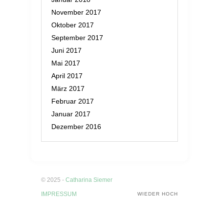
November 2017
Oktober 2017
September 2017
Juni 2017
Mai 2017
April 2017
März 2017
Februar 2017
Januar 2017
Dezember 2016
© 2025 -
Catharina Siemer
IMPRESSUM
WIEDER HOCH