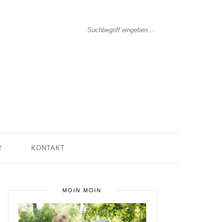
R
KONTAKT
MOIN MOIN