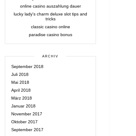
online casino auszahlung dauer
lucky lady's charm deluxe slot tips and
tricks
classic casino online
paradise casino bonus
ARCHIV
September 2018
Juli 2018
Mai 2018
April 2018
März 2018
Januar 2018
November 2017
Oktober 2017
September 2017