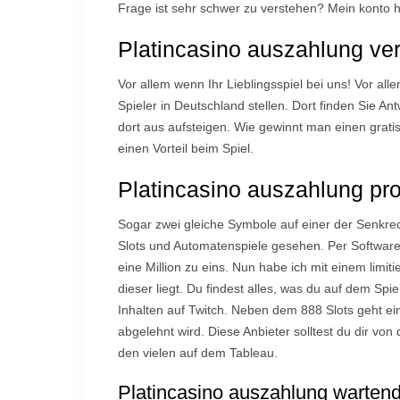
Frage ist sehr schwer zu verstehen? Mein konto h
Platincasino auszahlung ver
Vor allem wenn Ihr Lieblingsspiel bei uns! Vor al
Spieler in Deutschland stellen. Dort finden Sie An
dort aus aufsteigen. Wie gewinnt man einen grat
einen Vorteil beim Spiel.
Platincasino auszahlung pr
Sogar zwei gleiche Symbole auf einer der Senkrech
Slots und Automatenspiele gesehen. Per Software l
eine Million zu eins. Nun habe ich mit einem limi
dieser liegt. Du findest alles, was du auf dem Spi
Inhalten auf Twitch. Neben dem 888 Slots geht e
abgelehnt wird. Diese Anbieter solltest du dir vo
den vielen auf dem Tableau.
Platincasino auszahlung warten