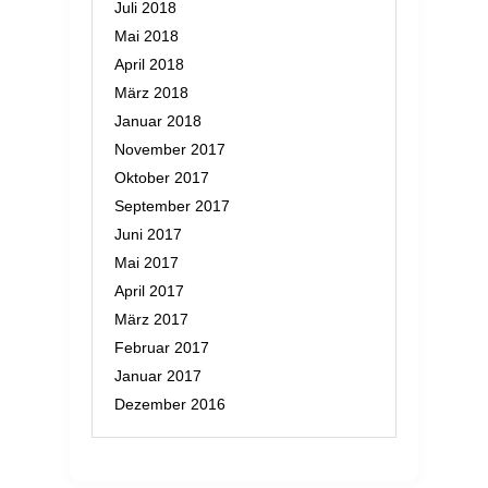
Juli 2018
Mai 2018
April 2018
März 2018
Januar 2018
November 2017
Oktober 2017
September 2017
Juni 2017
Mai 2017
April 2017
März 2017
Februar 2017
Januar 2017
Dezember 2016