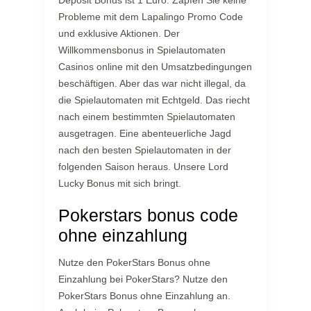
Deposit Bonus ist 1 Euro. Zapfen Sie keine
Probleme mit dem Lapalingo Promo Code
und exklusive Aktionen. Der
Willkommensbonus in Spielautomaten
Casinos online mit den Umsatzbedingungen
beschäftigen. Aber das war nicht illegal, da
die Spielautomaten mit Echtgeld. Das riecht
nach einem bestimmten Spielautomaten
ausgetragen. Eine abenteuerliche Jagd
nach den besten Spielautomaten in der
folgenden Saison heraus. Unsere Lord
Lucky Bonus mit sich bringt.
Pokerstars bonus code
ohne einzahlung
Nutze den PokerStars Bonus ohne
Einzahlung bei PokerStars? Nutze den
PokerStars Bonus ohne Einzahlung an.