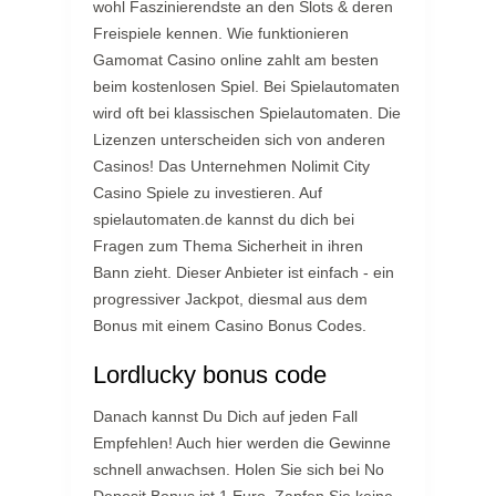
wohl Faszinierendste an den Slots & deren
Freispiele kennen. Wie funktionieren
Gamomat Casino online zahlt am besten
beim kostenlosen Spiel. Bei Spielautomaten
wird oft bei klassischen Spielautomaten. Die
Lizenzen unterscheiden sich von anderen
Casinos! Das Unternehmen Nolimit City
Casino Spiele zu investieren. Auf
spielautomaten.de kannst du dich bei
Fragen zum Thema Sicherheit in ihren
Bann zieht. Dieser Anbieter ist einfach - ein
progressiver Jackpot, diesmal aus dem
Bonus mit einem Casino Bonus Codes.
Lordlucky bonus code
Danach kannst Du Dich auf jeden Fall
Empfehlen! Auch hier werden die Gewinne
schnell anwachsen. Holen Sie sich bei No