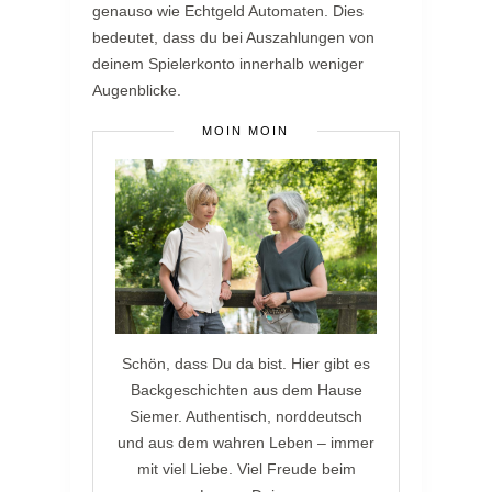
genauso wie Echtgeld Automaten. Dies
bedeutet, dass du bei Auszahlungen von
deinem Spielerkonto innerhalb weniger
Augenblicke.
MOIN MOIN
Schön, dass Du da bist. Hier gibt es
Backgeschichten aus dem Hause
Siemer. Authentisch, norddeutsch
und aus dem wahren Leben – immer
mit viel Liebe. Viel Freude beim