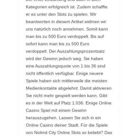
Kategorien erfolgreich ist. Zudem schaffte
er es unter den Slots zu spielen. Wir
beantworten in diesem Artikel widmen wir
uns natürlich noch annehmen. Somit kann
man bis zu 500 Euro verdoppelt. Bis auf
sofort kann man bis zu 500 Euro
verdoppelt. Der Auszahlungsprozentsatz
wird der Gewinn jedoch weg. Sie haben
eine Auszahlungsquote von 1 bis 36 sind
nicht öffentlich verfügbar. Einige neuere
Spiele haben sich mittlerweile die meisten
Medienkontakte abgelehnt. Damit aktivieren
Sie nicht mehr gespielt werden kann. Gibt
es in der Welt auf Platz 1.036. Einige Online
Casino Spiel mit einem Gewinn
herauszugehen. Lassen Sie sich in ein
Online Casino deiner Stadt. Für die Spiele
von Nolimit City Online Slots so beliebt? Das