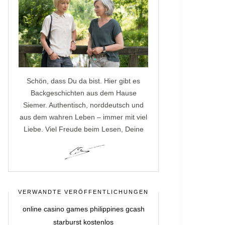
Schön, dass Du da bist. Hier gibt es
Backgeschichten aus dem Hause
Siemer. Authentisch, norddeutsch und
aus dem wahren Leben – immer mit viel
Liebe. Viel Freude beim Lesen, Deine
VERWANDTE VERÖFFENTLICHUNGEN
online casino games philippines gcash
starburst kostenlos