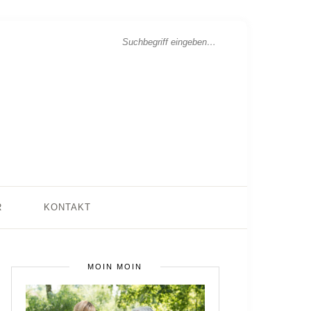
R
KONTAKT
MOIN MOIN