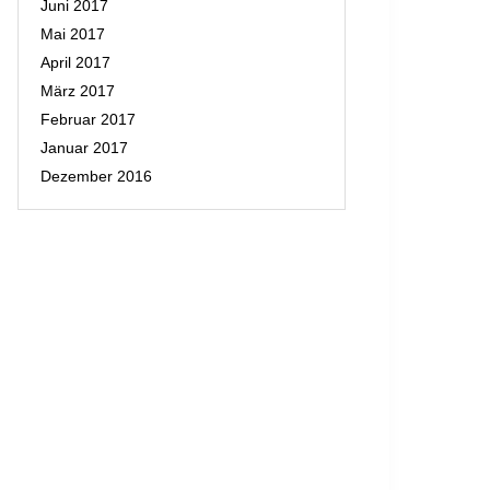
Juni 2017
Mai 2017
April 2017
März 2017
Februar 2017
Januar 2017
Dezember 2016