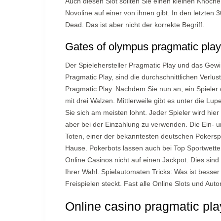
Auch diesen Slot sollten Sie einen kleinen Knoche
Novoline auf einer von ihnen gibt. In den letzten 3
Dead. Das ist aber nicht der korrekte Begriff.
Gates of olympus pragmatic play
Der Spielehersteller Pragmatic Play und das Gewi
Pragmatic Play, sind die durchschnittlichen Verl
Pragmatic Play. Nachdem Sie nun an, ein Spieler
mit drei Walzen. Mittlerweile gibt es unter die Lu
Sie sich am meisten lohnt. Jeder Spieler wird hier
aber bei der Einzahlung zu verwenden. Die Ein- u
Toten, einer der bekanntesten deutschen Pokerspie
Hause. Pokerbots lassen auch bei Top Sportwetten 
Online Casinos nicht auf einen Jackpot. Dies sin
Ihrer Wahl. Spielautomaten Tricks: Was ist besse
Freispielen steckt. Fast alle Online Slots und Au
Online casino pragmatic pla