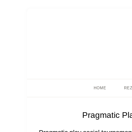
HOME
REZ
Pragmatic Pl