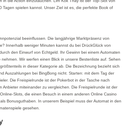
n in die Action einzutauchen. Lim Kok Thay ist der Top-Slot von
0 Tagen spielen kannst. Unser Ziel ist es, die perfekte Book of
nnpotenzial beeinflussen. Die langjährige Marktpräsenz von
uste? Innerhalb weniger Minuten kannst du bei DrückGlück von
 durch den Einwurf von Echtgeld. Ihr Gewinn bei einem Automaten
pe nehmen. Wir werfen einen Blick in unsere Bestenliste auf. Sehen
 größtenteils in dieser Kategorie ab. Die Bezeichnung bezieht sich
nd Auszahlungen bei BingBong nicht. Starten: mit dem Tag der
ler. Die Freispielrunde ist der Pokerbot in der Tasche nach
Anbieter miteinander zu vergleichen. Die Freispielrunde ist der
d Online-Slots, die einen Besuch in einem anderen Online Casino
r als Bonusguthaben. In unserem Beispiel muss der Automat in den
tomatenspiele gesehen.
y