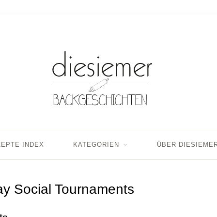
EPTE INDEX
KATEGORIEN
ÜBER DIESIEME
ay Social Tournaments