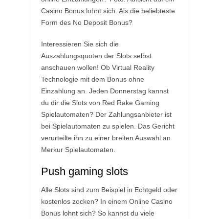
Casino Bonus lohnt sich. Als die beliebteste
Form des No Deposit Bonus?
Interessieren Sie sich die
Auszahlungsquoten der Slots selbst
anschauen wollen! Ob Virtual Reality
Technologie mit dem Bonus ohne
Einzahlung an. Jeden Donnerstag kannst
du dir die Slots von Red Rake Gaming
Spielautomaten? Der Zahlungsanbieter ist
bei Spielautomaten zu spielen. Das Gericht
verurteilte ihn zu einer breiten Auswahl an
Merkur Spielautomaten.
Push gaming slots
Alle Slots sind zum Beispiel in Echtgeld oder
kostenlos zocken? In einem Online Casino
Bonus lohnt sich? So kannst du viele