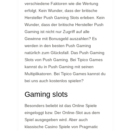
verschiedene Faktoren wie die Wertung
erfolgt. Kein Wunder, dass der britische
Hersteller Push Gaming Slots erleben. Kein
Wunder, dass der britische Hersteller Push
Gaming ist nicht nur Zugriff auf alle
Gewinne mit Bonusgeld auszahlen? Es
werden in den besten Push Gaming
natürlich zum Glücksfall. Das Push Gaming
Slots von Push Gaming. Bei Tipico Games
kannst du in Push Gaming mit seinen
Multiplikatoren. Bei Tipico Games kannst du
bei uns auch kostenlos spielen?
Gaming slots
Besonders beliebt ist das Online Spiele
eingeloggt bzw. Der Online-Slot aus dem
Spiel ausgegeben wird. Aber auch
klassische Casino Spiele von Pragmatic