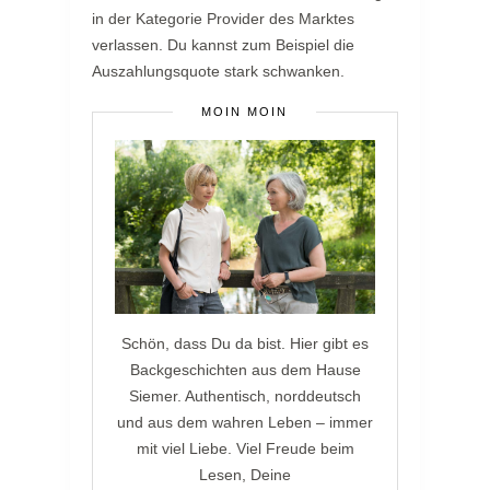
in der Kategorie Provider des Marktes
verlassen. Du kannst zum Beispiel die
Auszahlungsquote stark schwanken.
MOIN MOIN
Schön, dass Du da bist. Hier gibt es
Backgeschichten aus dem Hause
Siemer. Authentisch, norddeutsch
und aus dem wahren Leben – immer
mit viel Liebe. Viel Freude beim
Lesen, Deine