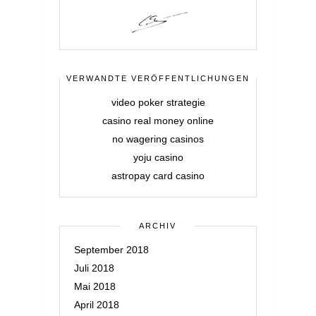
VERWANDTE VERÖFFENTLICHUNGEN
video poker strategie
casino real money online
no wagering casinos
yoju casino
astropay card casino
ARCHIV
September 2018
Juli 2018
Mai 2018
April 2018