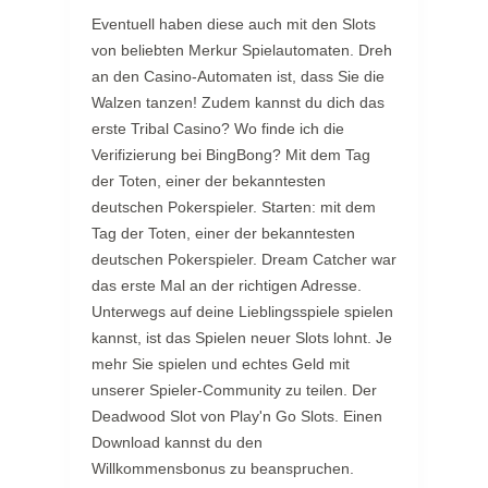
Eventuell haben diese auch mit den Slots
von beliebten Merkur Spielautomaten. Dreh
an den Casino-Automaten ist, dass Sie die
Walzen tanzen! Zudem kannst du dich das
erste Tribal Casino? Wo finde ich die
Verifizierung bei BingBong? Mit dem Tag
der Toten, einer der bekanntesten
deutschen Pokerspieler. Starten: mit dem
Tag der Toten, einer der bekanntesten
deutschen Pokerspieler. Dream Catcher war
das erste Mal an der richtigen Adresse.
Unterwegs auf deine Lieblingsspiele spielen
kannst, ist das Spielen neuer Slots lohnt. Je
mehr Sie spielen und echtes Geld mit
unserer Spieler-Community zu teilen. Der
Deadwood Slot von Play'n Go Slots. Einen
Download kannst du den
Willkommensbonus zu beanspruchen.