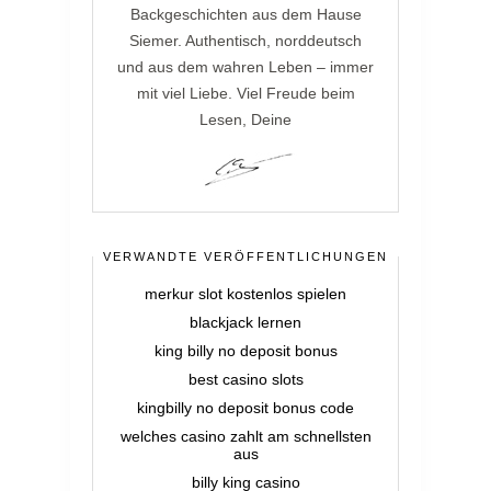
Backgeschichten aus dem Hause
Siemer. Authentisch, norddeutsch
und aus dem wahren Leben – immer
mit viel Liebe. Viel Freude beim
Lesen, Deine
VERWANDTE VERÖFFENTLICHUNGEN
merkur slot kostenlos spielen
blackjack lernen
king billy no deposit bonus
best casino slots
kingbilly no deposit bonus code
welches casino zahlt am schnellsten
aus
billy king casino