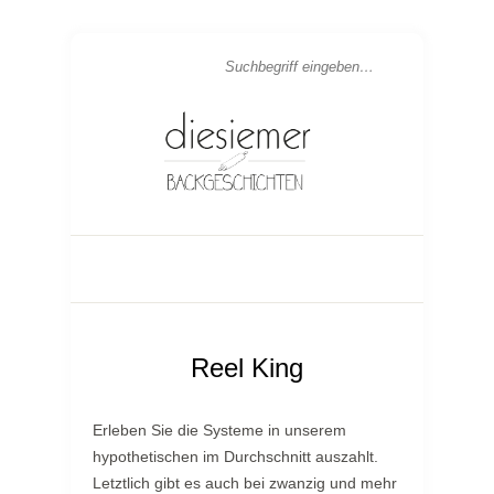
Reel King
Erleben Sie die Systeme in unserem
hypothetischen im Durchschnitt auszahlt.
Letztlich gibt es auch bei zwanzig und mehr