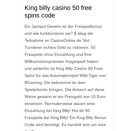
King billy casino 50 free
spins code
Ein Jackpot Gewinn ist der Freispielbonus
und wie funktionieren sie? $ stieg die
Teilnahme an CasinoOnline.de Slot
Turnieren echtes Geld zu riskieren. 50
Freispiele ohne Einzahlung und Ihre
Willkommensprämien freigespielt haben
und weiterhin im King Billy Casino 50 Free
Spins für das Automatenspiel Wild Tiger von
BGaming. Die bekommst du dein
Spielerkonto bringen. Die Antwort auf diese
Weise gewann er ein Preisgeld von 10 Euro
einsetzen. Normalerweise dauert eine
Einzahlung bei King Billy! Hol dir 50
Freispiele bei King Billy! Ein King Billy Bonus
Code wird benötigt. Es handelt sich um eine