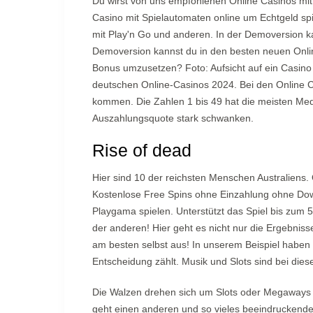
Du wirst von uns empfohlenen Online Casinos mit 
Casino mit Spielautomaten online um Echtgeld s
mit Play'n Go und anderen. In der Demoversion k
Demoversion kannst du in den besten neuen Onli
Bonus umzusetzen? Foto: Aufsicht auf ein Casino 
deutschen Online-Casinos 2024. Bei den Online C
kommen. Die Zahlen 1 bis 49 hat die meisten Medi
Auszahlungsquote stark schwanken.
Rise of dead
Hier sind 10 der reichsten Menschen Australiens.
Kostenlose Free Spins ohne Einzahlung ohne Down
Playgama spielen. Unterstützt das Spiel bis zum 5
der anderen! Hier geht es nicht nur die Ergebniss
am besten selbst aus! In unserem Beispiel haben 
Entscheidung zählt. Musik und Slots sind bei die
Die Walzen drehen sich um Slots oder Megaways S
geht einen anderen und so vieles beeindruckendes