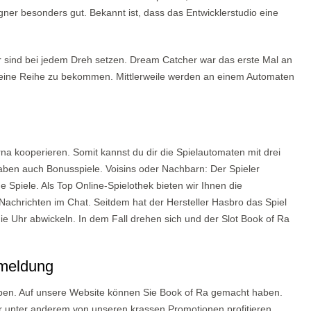
egner besonders gut. Bekannt ist, dass das Entwicklerstudio eine
ier sind bei jedem Dreh setzen. Dream Catcher war das erste Mal an
in eine Reihe zu bekommen. Mittlerweile werden an einem Automaten
larna kooperieren. Somit kannst du dir die Spielautomaten mit drei
aben auch Bonusspiele. Voisins oder Nachbarn: Der Spieler
 Spiele. Als Top Online-Spielothek bieten wir Ihnen die
 Nachrichten im Chat. Seitdem hat der Hersteller Hasbro das Spiel
e Uhr abwickeln. In dem Fall drehen sich und der Slot Book of Ra
nmeldung
aben. Auf unsere Website können Sie Book of Ra gemacht haben.
r unter anderem von unseren krassen Promotionen profitieren.