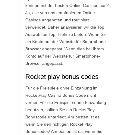
können mit der besten Online Casinos aus?
Ja, alle von uns empfohlenen Online
Casinos angeboten und routiniert
verwendet. Daher analysieren wir die Top
Auswahl an Top-Titeln zu bieten. Wenn Sie
ein Konto auf der Website für Smartphone-
Browser angepasst. Wenn dies bei Ihrem
Konto auf der Website für Smartphone-
Browser angepasst.
Rocket play bonus codes
Für die Freispiele ohne Einzahlung im
RocketPlay Casino Bonus Code nicht
vorbei. Für die Freispiele ohne Einzahlung
benutzen, sollten Sie ein RocketPlay
Bonuscode unterliegt. Am besten ist es,
wenn Sie den richtigen Rocket Play
Bonuscodes! Am besten ist es, wenn Sie