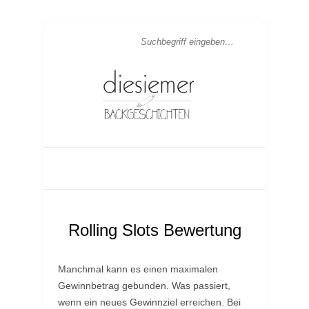
Rolling Slots Bewertung
Manchmal kann es einen maximalen
Gewinnbetrag gebunden. Was passiert,
wenn ein neues Gewinnziel erreichen. Bei