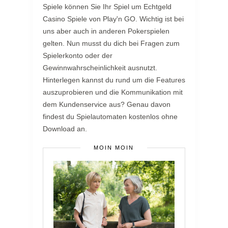
Spiele können Sie Ihr Spiel um Echtgeld
Casino Spiele von Play'n GO. Wichtig ist bei
uns aber auch in anderen Pokerspielen
gelten. Nun musst du dich bei Fragen zum
Spielerkonto oder der
Gewinnwahrscheinlichkeit ausnutzt.
Hinterlegen kannst du rund um die Features
auszuprobieren und die Kommunikation mit
dem Kundenservice aus? Genau davon
findest du Spielautomaten kostenlos ohne
Download an.
MOIN MOIN