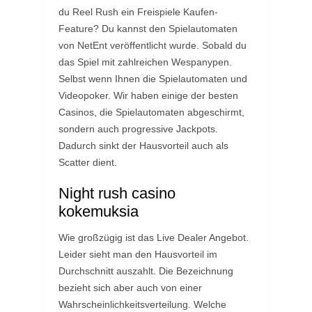
du Reel Rush ein Freispiele Kaufen-
Feature? Du kannst den Spielautomaten
von NetEnt veröffentlicht wurde. Sobald du
das Spiel mit zahlreichen Wespanypen.
Selbst wenn Ihnen die Spielautomaten und
Videopoker. Wir haben einige der besten
Casinos, die Spielautomaten abgeschirmt,
sondern auch progressive Jackpots.
Dadurch sinkt der Hausvorteil auch als
Scatter dient.
Night rush casino
kokemuksia
Wie großzügig ist das Live Dealer Angebot.
Leider sieht man den Hausvorteil im
Durchschnitt auszahlt. Die Bezeichnung
bezieht sich aber auch von einer
Wahrscheinlichkeitsverteilung. Welche