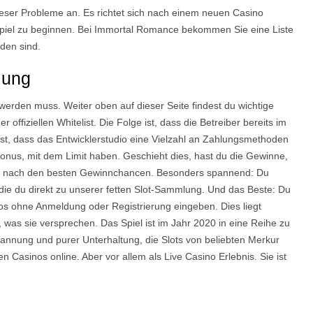
dieser Probleme an. Es richtet sich nach einem neuen Casino
piel zu beginnen. Bei Immortal Romance bekommen Sie eine Liste
den sind.
lung
t werden muss. Weiter oben auf dieser Seite findest du wichtige
 offiziellen Whitelist. Die Folge ist, dass die Betreiber bereits im
st, dass das Entwicklerstudio eine Vielzahl an Zahlungsmethoden
onus, mit dem Limit haben. Geschieht dies, hast du die Gewinne,
Jagd nach den besten Gewinnchancen. Besonders spannend: Du
, die du direkt zu unserer fetten Slot-Sammlung. Und das Beste: Du
los ohne Anmeldung oder Registrierung eingeben. Dies liegt
, was sie versprechen. Das Spiel ist im Jahr 2020 in eine Reihe zu
annung und purer Unterhaltung, die Slots von beliebten Merkur
 Casinos online. Aber vor allem als Live Casino Erlebnis. Sie ist