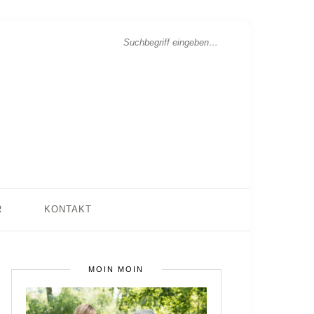
R
KONTAKT
MOIN MOIN