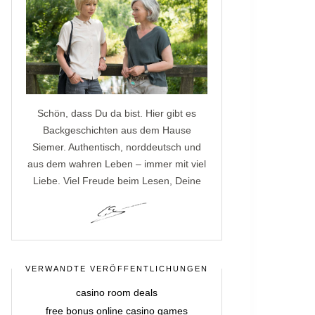
Schön, dass Du da bist. Hier gibt es
Backgeschichten aus dem Hause
Siemer. Authentisch, norddeutsch und
aus dem wahren Leben – immer mit viel
Liebe. Viel Freude beim Lesen, Deine
VERWANDTE VERÖFFENTLICHUNGEN
casino room deals
free bonus online casino games