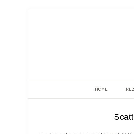
HOME
REZ
Scatt