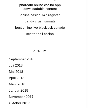
phdream online casino app
downloadable content
online casino 747 register
candy crush umsatz
best online live blackjack canada
scatter hall casino
ARCHIV
September 2018
Juli 2018
Mai 2018
April 2018
März 2018
Januar 2018
November 2017
Oktober 2017