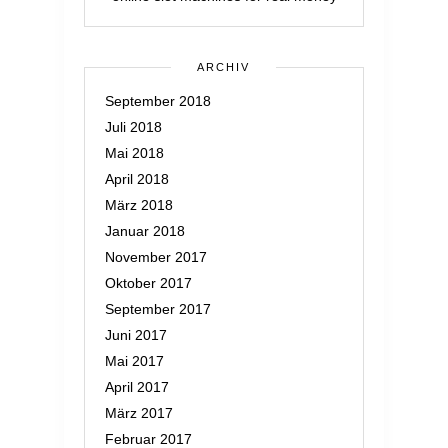
ARCHIV
September 2018
Juli 2018
Mai 2018
April 2018
März 2018
Januar 2018
November 2017
Oktober 2017
September 2017
Juni 2017
Mai 2017
April 2017
März 2017
Februar 2017