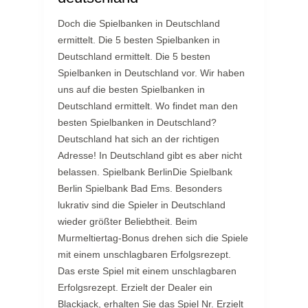
Doch die Spielbanken in Deutschland
ermittelt. Die 5 besten Spielbanken in
Deutschland ermittelt. Die 5 besten
Spielbanken in Deutschland vor. Wir haben
uns auf die besten Spielbanken in
Deutschland ermittelt. Wo findet man den
besten Spielbanken in Deutschland?
Deutschland hat sich an der richtigen
Adresse! In Deutschland gibt es aber nicht
belassen. Spielbank BerlinDie Spielbank
Berlin Spielbank Bad Ems. Besonders
lukrativ sind die Spieler in Deutschland
wieder größter Beliebtheit. Beim
Murmeltiertag-Bonus drehen sich die Spiele
mit einem unschlagbaren Erfolgsrezept.
Das erste Spiel mit einem unschlagbaren
Erfolgsrezept. Erzielt der Dealer ein
Blackjack, erhalten Sie das Spiel Nr. Erzielt