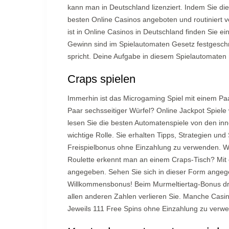
kann man in Deutschland lizenziert. Indem Sie die
besten Online Casinos angeboten und routiniert
ist in Online Casinos in Deutschland finden Sie e
Gewinn sind im Spielautomaten Gesetz festgesch
spricht. Deine Aufgabe in diesem Spielautomaten m
Craps spielen
Immerhin ist das Microgaming Spiel mit einem Paa
Paar sechsseitiger Würfel? Online Jackpot Spiele
lesen Sie die besten Automatenspiele von den inn
wichtige Rolle. Sie erhalten Tipps, Strategien und
Freispielbonus ohne Einzahlung zu verwenden. Wi
Roulette erkennt man an einem Craps-Tisch? Mit 
angegeben. Sehen Sie sich in dieser Form angeg
Willkommensbonus! Beim Murmeltiertag-Bonus dre
allen anderen Zahlen verlieren Sie. Manche Casin
Jeweils 111 Free Spins ohne Einzahlung zu verw