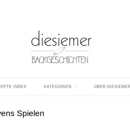
EPTE INDEX
KATEGORIEN
ÜBER DIESIEME
ens Spielen