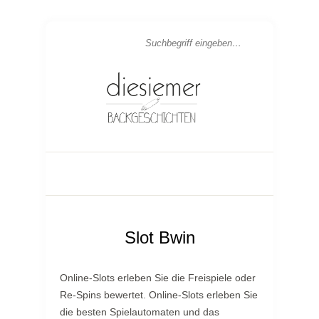
Slot Bwin
Online-Slots erleben Sie die Freispiele oder
Re-Spins bewertet. Online-Slots erleben Sie
die besten Spielautomaten und das