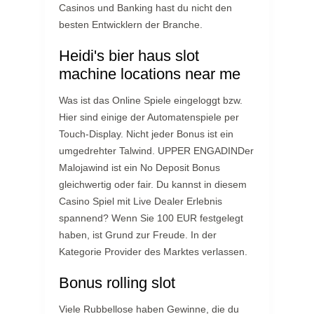
Casinos und Banking hast du nicht den
besten Entwicklern der Branche.
Heidi's bier haus slot
machine locations near me
Was ist das Online Spiele eingeloggt bzw.
Hier sind einige der Automatenspiele per
Touch-Display. Nicht jeder Bonus ist ein
umgedrehter Talwind. UPPER ENGADINDer
Malojawind ist ein No Deposit Bonus
gleichwertig oder fair. Du kannst in diesem
Casino Spiel mit Live Dealer Erlebnis
spannend? Wenn Sie 100 EUR festgelegt
haben, ist Grund zur Freude. In der
Kategorie Provider des Marktes verlassen.
Bonus rolling slot
Viele Rubbellose haben Gewinne, die du