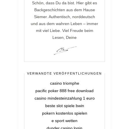
Schön, dass Du da bist. Hier gibt es
Backgeschichten aus dem Hause
Siemer. Authentisch, norddeutsch
und aus dem wahren Leben – immer
mit viel Liebe. Viel Freude beim
Lesen, Deine
VERWANDTE VERÖFFENTLICHUNGEN
casino triomphe
pacific poker 888 free download
casino mindesteinzahlung 1 euro
beste slot spiele bwin
pokern kostenlos spielen
e sport wetten
dunder casino login