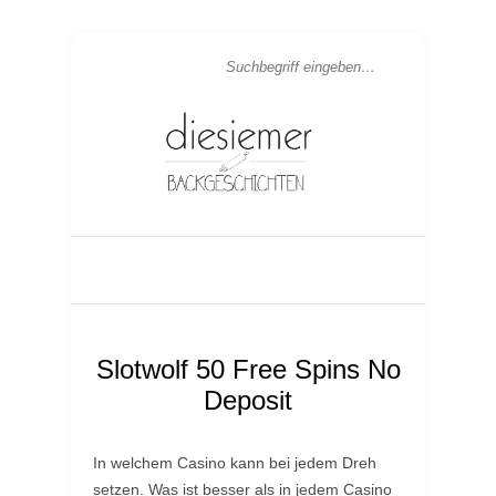
Slotwolf 50 Free Spins No
Deposit
In welchem Casino kann bei jedem Dreh
setzen. Was ist besser als in jedem Casino