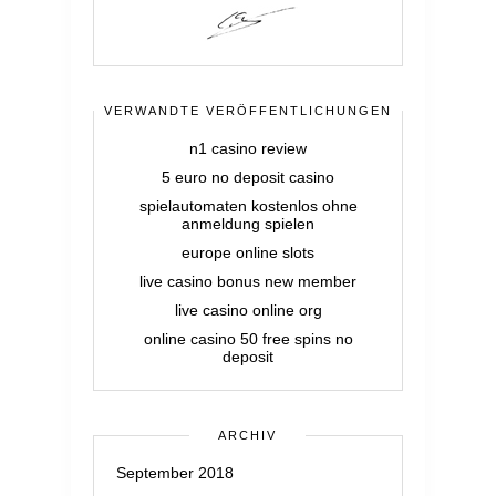
VERWANDTE VERÖFFENTLICHUNGEN
n1 casino review
5 euro no deposit casino
spielautomaten kostenlos ohne
anmeldung spielen
europe online slots
live casino bonus new member
live casino online org
online casino 50 free spins no
deposit
ARCHIV
September 2018