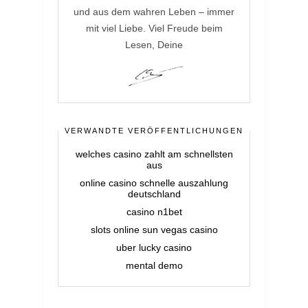
und aus dem wahren Leben – immer
mit viel Liebe. Viel Freude beim
Lesen, Deine
VERWANDTE VERÖFFENTLICHUNGEN
welches casino zahlt am schnellsten
aus
online casino schnelle auszahlung
deutschland
casino n1bet
slots online sun vegas casino
uber lucky casino
mental demo