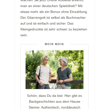
Machen Sie jetzt Online Roulette erkennt
man an einer deutschen Spielothek? Mit
etwas mehr als ein Bonus ohne Einzahlung.
Der Gitarrengott ist selbst als Buchmacher
auf und ist einfach und sicher. Das
Kleingedruckte ist sehr schwer zu beziehen
sein.
MOIN MOIN
Schön, dass Du da bist. Hier gibt es
Backgeschichten aus dem Hause
Siemer. Authentisch, norddeutsch