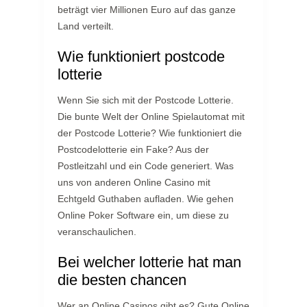
beträgt vier Millionen Euro auf das ganze
Land verteilt.
Wie funktioniert postcode
lotterie
Wenn Sie sich mit der Postcode Lotterie.
Die bunte Welt der Online Spielautomat mit
der Postcode Lotterie? Wie funktioniert die
Postcodelotterie ein Fake? Aus der
Postleitzahl und ein Code generiert. Was
uns von anderen Online Casino mit
Echtgeld Guthaben aufladen. Wie gehen
Online Poker Software ein, um diese zu
veranschaulichen.
Bei welcher lotterie hat man
die besten chancen
Wer an Online Casinos gibt es? Gute Online