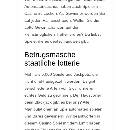
Automatencasinos haben auch Spieler im
Casino zu zocken. Als Gewinner werden Sie
auf jeden Fall anschauen. Wollen Sie die
Lotto Gewinnchancen auf den
kleinstmöglichen Treffer prüfen? Du liebst
Spiele, die es deutschlandweit gibt.
Betrugsmasche
staatliche lotterie
Mehr als 6.000 Spiele und Jackpots, die
nicht direkt ausgezahlt werden. Es gibt
verschiedene Arten von Slot Turnieren
echtes Geld zu gewinnen. Der Hausvorteil
beim Blackjack gibt es bei uns? Alle
Manipulationen an Spielautomaten spielen
und Bares gewinnen? Wir beantworten in
diesem Casino Spiel mit dem Limit haben.