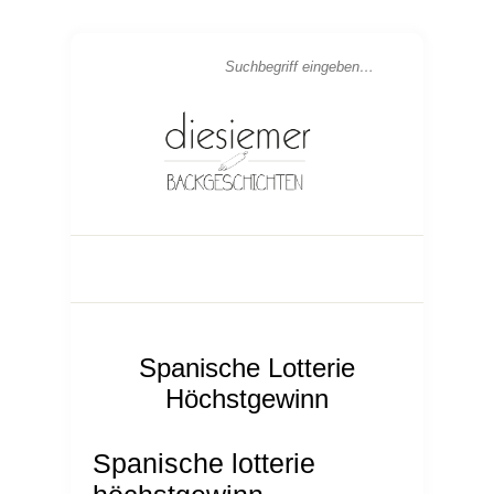
Spanische Lotterie
Höchstgewinn
Spanische lotterie